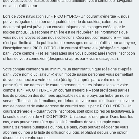
que vous avez consultés et permettant d’améliorer votre confort de navigation
en tant qu’utilisateur.
Lors de votre navigation sur « PICO HYDRO - Un courant d'énergie », nous
pouvons également créer une quatrième sorte de cookies, externes au
document qui est prévu pour couvrir uniquement les pages créées par le
logiciel phpBB. La seconde manière est de récupérer les informations que
vous nous envoyez et que nous collectons. Ceci peut correspondre — mais
n’est pas limité à — la publication de messages en tant qu’utilisateur anonyme,
l’inscription sur « PICO HYDRO - Un courant d'énergie » (désignée ci-après
par « votre compte ») et les messages que vous publiez après votre inscription
et lors de votre connexion (désignés ci-après par « vos messages »).
Votre compte contiendra au minimum un identifiant unique (désigné ci-après
par « votre nom d’utilisateur ») et un mot de passe personnel vous permettant
de vous connecter à votre compte (désigné ci-après par « votre mot de
passe ») et une adresse de courriel personnelle. Les informations de votre
compte sur « PICO HYDRO - Un courant d'énergie » sont protégées par les
lois de protection des données applicables dans le pays qui héberge notre
serveur. Toutes les informations, en-dehors de votre nom d’utilisateur, de votre
mot de passe et de votre adresse de courriel requis par « PICO HYDRO - Un
courant d'énergie » durant votre inscription, sont obligatoires ou facultatives, à
la seule discrétion de « PICO HYDRO - Un courant d'énergie ». Dans tous les
cas, vous pouvez contrôler quelles informations de votre compte vous
souhaitez rendre publiques ou non. De plus, vous pouvez décider de vous
abonner ou non à la liste de diffusion du logiciel phpBB depuis une option
disponible sur votre compte.