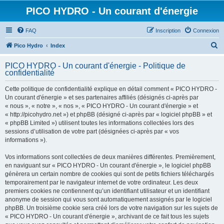
PICO HYDRO - Un courant d'énergie
FAQ
Inscription
Connexion
R
Pico Hydro
Index
e
PICO HYDRO - Un courant d'énergie - Politique de
c
confidentialité
h
Cette politique de confidentialité explique en détail comment « PICO HYDRO -
e
Un courant d'énergie » et ses partenaires affiliés (désignés ci-après par
r
« nous », « notre », « nos », « PICO HYDRO - Un courant d'énergie » et
« http://picohydro.net ») et phpBB (désigné ci-après par « logiciel phpBB » et
c
« phpBB Limited ») utilisent toutes les informations collectées lors des
h
sessions d’utilisation de votre part (désignées ci-après par « vos
informations »).
e
r
Vos informations sont collectées de deux manières différentes. Premièrement,
en naviguant sur « PICO HYDRO - Un courant d'énergie », le logiciel phpBB
génèrera un certain nombre de cookies qui sont de petits fichiers téléchargés
temporairement par le navigateur internet de votre ordinateur. Les deux
premiers cookies ne contiennent qu’un identifiant utilisateur et un identifiant
anonyme de session qui vous sont automatiquement assignés par le logiciel
phpBB. Un troisième cookie sera créé lors de votre navigation sur les sujets de
« PICO HYDRO - Un courant d'énergie », archivant de ce fait tous les sujets