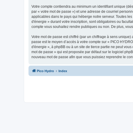
Votre compte contiendra au minimum un identifiant unique (dés
par « votre mot de passe ») et une adresse de courriel person
applicables dans le pays qui héberge notre serveur. Toutes les
d'énergie » durant votre inscription, sont obligatoires ou facu
compte vous souhaitez rendre publiques ou non. De plus, vous 
Votre mot de passe est chiffré (par un chiffrage à sens unique) 
passe est le moyen d’accès à votre compte sur « PICO HYDRO -
d'énergie », à phpBB ou à un site de tierce partie ne peut vou
mot de passe » qui est proposée par défaut sur le logiciel phpB
nouveau mot de passe afin que vous puissiez reprendre le cont
Pico Hydro
Index