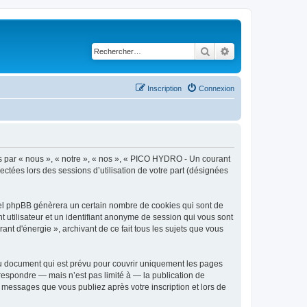
Rechercher
Recherche avancé
Inscription
Connexion
ès par « nous », « notre », « nos », « PICO HYDRO - Un courant
lectées lors des sessions d’utilisation de votre part (désignées
iel phpBB génèrera un certain nombre de cookies qui sont de
t utilisateur et un identifiant anonyme de session qui vous sont
t d'énergie », archivant de ce fait tous les sujets que vous
u document qui est prévu pour couvrir uniquement les pages
respondre — mais n’est pas limité à — la publication de
 messages que vous publiez après votre inscription et lors de