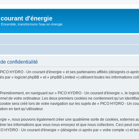
courant d'énergie
 : Ensemble, transformons l'eau en énergie.
e confidentialité
« PICO HYDRO - Un courant d'énergie » et ses partenaires affiliés (désignés ci-apr
ès par « logiciel phpBB » et « phpBB Limited ») utilisent toutes les informations col
. Premièrement, en naviguant sur « PICO HYDRO - Un courant d'énergie », le logic
ernet de votre ordinateur. Les deux premiers cookies ne contiennent qu’un identifian
ookie sera créé lors de votre navigation sur les sujets de « PICO HYDRO - Un couran
ion en tant qu’utilisateur.
rgie », nous pouvons également créer une quatrième sorte de cookies, externes a
érer les informations que vous nous envoyez et que nous collectons. Ceci peut cor
ICO HYDRO - Un courant d'énergie » (désignée ci-après par « votre compte ») et les