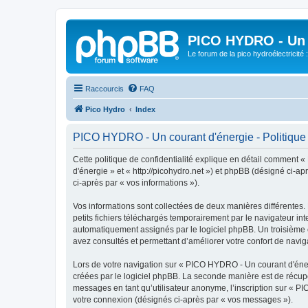
PICO HYDRO - Un 
Le forum de la pico hydroélectricité
Raccourcis
FAQ
Pico Hydro
Index
PICO HYDRO - Un courant d'énergie - Politique d
Cette politique de confidentialité explique en détail comment 
d'énergie » et « http://picohydro.net ») et phpBB (désigné ci-apr
ci-après par « vos informations »).
Vos informations sont collectées de deux manières différentes
petits fichiers téléchargés temporairement par le navigateur int
automatiquement assignés par le logiciel phpBB. Un troisième c
avez consultés et permettant d’améliorer votre confort de navigat
Lors de votre navigation sur « PICO HYDRO - Un courant d'éne
créées par le logiciel phpBB. La seconde manière est de récup
messages en tant qu’utilisateur anonyme, l’inscription sur « P
votre connexion (désignés ci-après par « vos messages »).