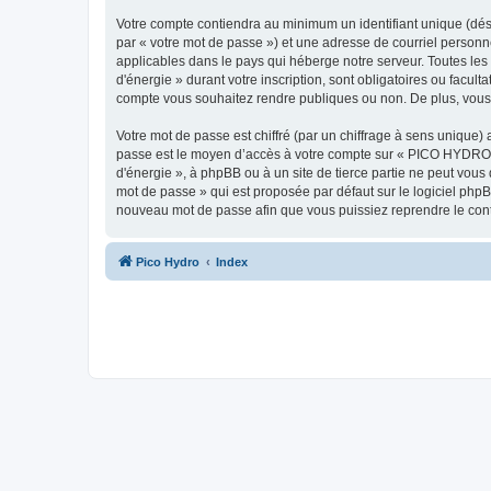
Votre compte contiendra au minimum un identifiant unique (dés
par « votre mot de passe ») et une adresse de courriel person
applicables dans le pays qui héberge notre serveur. Toutes les
d'énergie » durant votre inscription, sont obligatoires ou facu
compte vous souhaitez rendre publiques ou non. De plus, vous 
Votre mot de passe est chiffré (par un chiffrage à sens unique) 
passe est le moyen d’accès à votre compte sur « PICO HYDRO -
d'énergie », à phpBB ou à un site de tierce partie ne peut vou
mot de passe » qui est proposée par défaut sur le logiciel phpB
nouveau mot de passe afin que vous puissiez reprendre le cont
Pico Hydro
Index