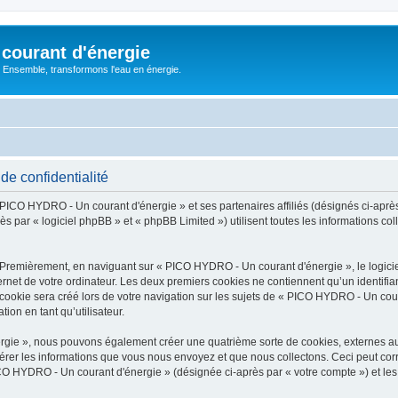
courant d'énergie
 : Ensemble, transformons l'eau en énergie.
e confidentialité
« PICO HYDRO - Un courant d'énergie » et ses partenaires affiliés (désignés ci-apr
ès par « logiciel phpBB » et « phpBB Limited ») utilisent toutes les informations col
. Premièrement, en naviguant sur « PICO HYDRO - Un courant d'énergie », le logic
ernet de votre ordinateur. Les deux premiers cookies ne contiennent qu’un identifian
ookie sera créé lors de votre navigation sur les sujets de « PICO HYDRO - Un couran
ion en tant qu’utilisateur.
rgie », nous pouvons également créer une quatrième sorte de cookies, externes a
érer les informations que vous nous envoyez et que nous collectons. Ceci peut cor
ICO HYDRO - Un courant d'énergie » (désignée ci-après par « votre compte ») et les