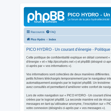
PICO HYDRO - Un 
Le forum de la pico hydroélectricité
Raccourcis
FAQ
Pico Hydro
Index
PICO HYDRO - Un courant d'énergie - Politique d
Cette politique de confidentialité explique en détail comment 
d'énergie » et « http://picohydro.net ») et phpBB (désigné ci-apr
ci-après par « vos informations »).
Vos informations sont collectées de deux manières différentes
petits fichiers téléchargés temporairement par le navigateur int
automatiquement assignés par le logiciel phpBB. Un troisième c
avez consultés et permettant d’améliorer votre confort de navigat
Lors de votre navigation sur « PICO HYDRO - Un courant d'éne
créées par le logiciel phpBB. La seconde manière est de récup
messages en tant qu’utilisateur anonyme, l’inscription sur « P
votre connexion (désignés ci-après par « vos messages »).