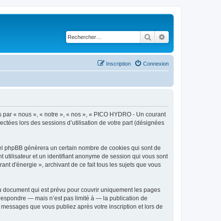
Rechercher
Recherche avancé
Inscription
Connexion
ès par « nous », « notre », « nos », « PICO HYDRO - Un courant
lectées lors des sessions d’utilisation de votre part (désignées
iel phpBB génèrera un certain nombre de cookies qui sont de
t utilisateur et un identifiant anonyme de session qui vous sont
t d'énergie », archivant de ce fait tous les sujets que vous
u document qui est prévu pour couvrir uniquement les pages
respondre — mais n’est pas limité à — la publication de
 messages que vous publiez après votre inscription et lors de