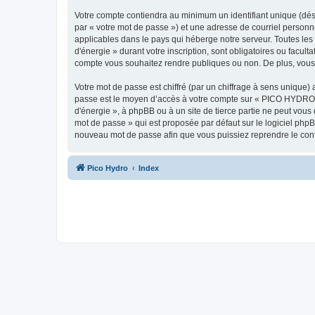
Votre compte contiendra au minimum un identifiant unique (dés
par « votre mot de passe ») et une adresse de courriel person
applicables dans le pays qui héberge notre serveur. Toutes les
d'énergie » durant votre inscription, sont obligatoires ou facu
compte vous souhaitez rendre publiques ou non. De plus, vous 
Votre mot de passe est chiffré (par un chiffrage à sens unique) 
passe est le moyen d’accès à votre compte sur « PICO HYDRO -
d'énergie », à phpBB ou à un site de tierce partie ne peut vou
mot de passe » qui est proposée par défaut sur le logiciel phpB
nouveau mot de passe afin que vous puissiez reprendre le cont
Pico Hydro
Index