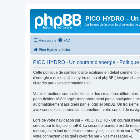
PICO HYDRO - Un 
Le forum de la pico hydroélectricité
Raccourcis
FAQ
Pico Hydro
Index
PICO HYDRO - Un courant d'énergie - Politique d
Cette politique de confidentialité explique en détail comment 
d'énergie » et « http://picohydro.net ») et phpBB (désigné ci-apr
ci-après par « vos informations »).
Vos informations sont collectées de deux manières différentes
petits fichiers téléchargés temporairement par le navigateur int
automatiquement assignés par le logiciel phpBB. Un troisième c
avez consultés et permettant d’améliorer votre confort de navigat
Lors de votre navigation sur « PICO HYDRO - Un courant d'éne
créées par le logiciel phpBB. La seconde manière est de récup
messages en tant qu’utilisateur anonyme, l’inscription sur « P
votre connexion (désignés ci-après par « vos messages »).