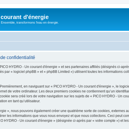
courant d'énergie
 : Ensemble, transformons l'eau en énergie.
e confidentialité
« PICO HYDRO - Un courant d'énergie » et ses partenaires affiliés (désignés ci-apr
ès par « logiciel phpBB » et « phpBB Limited ») utilisent toutes les informations col
. Premièrement, en naviguant sur « PICO HYDRO - Un courant d'énergie », le logic
ernet de votre ordinateur. Les deux premiers cookies ne contiennent qu’un identifian
ookie sera créé lors de votre navigation sur les sujets de « PICO HYDRO - Un couran
ion en tant qu’utilisateur.
rgie », nous pouvons également créer une quatrième sorte de cookies, externes a
érer les informations que vous nous envoyez et que nous collectons. Ceci peut cor
ICO HYDRO - Un courant d'énergie » (désignée ci-après par « votre compte ») et les