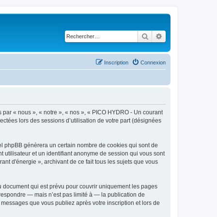
Rechercher
Recherche avancé
Inscription
Connexion
ès par « nous », « notre », « nos », « PICO HYDRO - Un courant
lectées lors des sessions d’utilisation de votre part (désignées
iel phpBB génèrera un certain nombre de cookies qui sont de
t utilisateur et un identifiant anonyme de session qui vous sont
t d'énergie », archivant de ce fait tous les sujets que vous
u document qui est prévu pour couvrir uniquement les pages
respondre — mais n’est pas limité à — la publication de
 messages que vous publiez après votre inscription et lors de