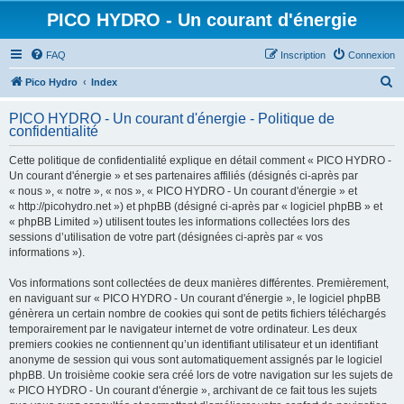
PICO HYDRO - Un courant d'énergie
FAQ
Inscription
Connexion
R
Pico Hydro
Index
e
PICO HYDRO - Un courant d'énergie - Politique de
c
confidentialité
h
Cette politique de confidentialité explique en détail comment « PICO HYDRO -
e
Un courant d'énergie » et ses partenaires affiliés (désignés ci-après par
r
« nous », « notre », « nos », « PICO HYDRO - Un courant d'énergie » et
« http://picohydro.net ») et phpBB (désigné ci-après par « logiciel phpBB » et
c
« phpBB Limited ») utilisent toutes les informations collectées lors des
h
sessions d’utilisation de votre part (désignées ci-après par « vos
informations »).
e
r
Vos informations sont collectées de deux manières différentes. Premièrement,
en naviguant sur « PICO HYDRO - Un courant d'énergie », le logiciel phpBB
génèrera un certain nombre de cookies qui sont de petits fichiers téléchargés
temporairement par le navigateur internet de votre ordinateur. Les deux
premiers cookies ne contiennent qu’un identifiant utilisateur et un identifiant
anonyme de session qui vous sont automatiquement assignés par le logiciel
phpBB. Un troisième cookie sera créé lors de votre navigation sur les sujets de
« PICO HYDRO - Un courant d'énergie », archivant de ce fait tous les sujets