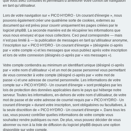
que vous avez consultés et permettant d’améliorer votre confort de navigation
en tant qu’utilisateur.
Lors de votre navigation sur « PICO HYDRO - Un courant d'énergie », nous
pouvons également créer une quatrième sorte de cookies, externes au
document qui est prévu pour couvrir uniquement les pages créées par le
logiciel phpBB. La seconde manière est de récupérer les informations que
vous nous envoyez et que nous collectons. Ceci peut correspondre — mais
n’est pas limité à — la publication de messages en tant qu’utilisateur anonyme,
l’inscription sur « PICO HYDRO - Un courant d'énergie » (désignée ci-après
par « votre compte ») et les messages que vous publiez après votre inscription
et lors de votre connexion (désignés ci-après par « vos messages »).
Votre compte contiendra au minimum un identifiant unique (désigné ci-après
par « votre nom d’utilisateur ») et un mot de passe personnel vous permettant
de vous connecter à votre compte (désigné ci-après par « votre mot de
passe ») et une adresse de courriel personnelle. Les informations de votre
compte sur « PICO HYDRO - Un courant d'énergie » sont protégées par les
lois de protection des données applicables dans le pays qui héberge notre
serveur. Toutes les informations, en-dehors de votre nom d’utilisateur, de votre
mot de passe et de votre adresse de courriel requis par « PICO HYDRO - Un
courant d'énergie » durant votre inscription, sont obligatoires ou facultatives, à
la seule discrétion de « PICO HYDRO - Un courant d'énergie ». Dans tous les
cas, vous pouvez contrôler quelles informations de votre compte vous
souhaitez rendre publiques ou non. De plus, vous pouvez décider de vous
abonner ou non à la liste de diffusion du logiciel phpBB depuis une option
disponible sur votre compte.