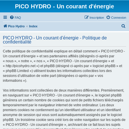
PICO HYDRO - Un courant d'énergie
FAQ
Inscription
Connexion
R
Pico Hydro
Index
e
PICO HYDRO - Un courant d'énergie - Politique de
c
confidentialité
h
Cette politique de confidentialité explique en détail comment « PICO HYDRO -
e
Un courant d'énergie » et ses partenaires affiliés (désignés ci-après par
r
« nous », « notre », « nos », « PICO HYDRO - Un courant d'énergie » et
« http://picohydro.net ») et phpBB (désigné ci-après par « logiciel phpBB » et
c
« phpBB Limited ») utilisent toutes les informations collectées lors des
h
sessions d’utilisation de votre part (désignées ci-après par « vos
informations »).
e
r
Vos informations sont collectées de deux manières différentes. Premièrement,
en naviguant sur « PICO HYDRO - Un courant d'énergie », le logiciel phpBB
génèrera un certain nombre de cookies qui sont de petits fichiers téléchargés
temporairement par le navigateur internet de votre ordinateur. Les deux
premiers cookies ne contiennent qu’un identifiant utilisateur et un identifiant
anonyme de session qui vous sont automatiquement assignés par le logiciel
phpBB. Un troisième cookie sera créé lors de votre navigation sur les sujets de
« PICO HYDRO - Un courant d'énergie », archivant de ce fait tous les sujets