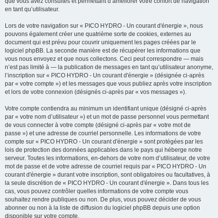
que vous avez consultés et permettant d’améliorer votre confort de navigation
en tant qu’utilisateur.
Lors de votre navigation sur « PICO HYDRO - Un courant d'énergie », nous
pouvons également créer une quatrième sorte de cookies, externes au
document qui est prévu pour couvrir uniquement les pages créées par le
logiciel phpBB. La seconde manière est de récupérer les informations que
vous nous envoyez et que nous collectons. Ceci peut correspondre — mais
n’est pas limité à — la publication de messages en tant qu’utilisateur anonyme,
l’inscription sur « PICO HYDRO - Un courant d'énergie » (désignée ci-après
par « votre compte ») et les messages que vous publiez après votre inscription
et lors de votre connexion (désignés ci-après par « vos messages »).
Votre compte contiendra au minimum un identifiant unique (désigné ci-après
par « votre nom d’utilisateur ») et un mot de passe personnel vous permettant
de vous connecter à votre compte (désigné ci-après par « votre mot de
passe ») et une adresse de courriel personnelle. Les informations de votre
compte sur « PICO HYDRO - Un courant d'énergie » sont protégées par les
lois de protection des données applicables dans le pays qui héberge notre
serveur. Toutes les informations, en-dehors de votre nom d’utilisateur, de votre
mot de passe et de votre adresse de courriel requis par « PICO HYDRO - Un
courant d'énergie » durant votre inscription, sont obligatoires ou facultatives, à
la seule discrétion de « PICO HYDRO - Un courant d'énergie ». Dans tous les
cas, vous pouvez contrôler quelles informations de votre compte vous
souhaitez rendre publiques ou non. De plus, vous pouvez décider de vous
abonner ou non à la liste de diffusion du logiciel phpBB depuis une option
disponible sur votre compte.