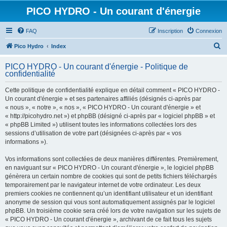
PICO HYDRO - Un courant d'énergie
FAQ
Inscription
Connexion
R
Pico Hydro
Index
e
PICO HYDRO - Un courant d'énergie - Politique de
c
confidentialité
h
Cette politique de confidentialité explique en détail comment « PICO HYDRO -
e
Un courant d'énergie » et ses partenaires affiliés (désignés ci-après par
r
« nous », « notre », « nos », « PICO HYDRO - Un courant d'énergie » et
« http://picohydro.net ») et phpBB (désigné ci-après par « logiciel phpBB » et
c
« phpBB Limited ») utilisent toutes les informations collectées lors des
h
sessions d’utilisation de votre part (désignées ci-après par « vos
informations »).
e
r
Vos informations sont collectées de deux manières différentes. Premièrement,
en naviguant sur « PICO HYDRO - Un courant d'énergie », le logiciel phpBB
génèrera un certain nombre de cookies qui sont de petits fichiers téléchargés
temporairement par le navigateur internet de votre ordinateur. Les deux
premiers cookies ne contiennent qu’un identifiant utilisateur et un identifiant
anonyme de session qui vous sont automatiquement assignés par le logiciel
phpBB. Un troisième cookie sera créé lors de votre navigation sur les sujets de
« PICO HYDRO - Un courant d'énergie », archivant de ce fait tous les sujets