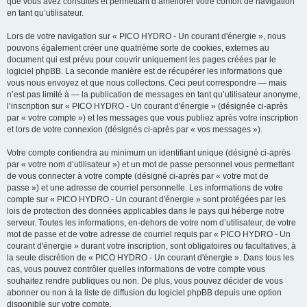
que vous avez consultés et permettant d’améliorer votre confort de navigation
en tant qu’utilisateur.
Lors de votre navigation sur « PICO HYDRO - Un courant d'énergie », nous
pouvons également créer une quatrième sorte de cookies, externes au
document qui est prévu pour couvrir uniquement les pages créées par le
logiciel phpBB. La seconde manière est de récupérer les informations que
vous nous envoyez et que nous collectons. Ceci peut correspondre — mais
n’est pas limité à — la publication de messages en tant qu’utilisateur anonyme,
l’inscription sur « PICO HYDRO - Un courant d'énergie » (désignée ci-après
par « votre compte ») et les messages que vous publiez après votre inscription
et lors de votre connexion (désignés ci-après par « vos messages »).
Votre compte contiendra au minimum un identifiant unique (désigné ci-après
par « votre nom d’utilisateur ») et un mot de passe personnel vous permettant
de vous connecter à votre compte (désigné ci-après par « votre mot de
passe ») et une adresse de courriel personnelle. Les informations de votre
compte sur « PICO HYDRO - Un courant d'énergie » sont protégées par les
lois de protection des données applicables dans le pays qui héberge notre
serveur. Toutes les informations, en-dehors de votre nom d’utilisateur, de votre
mot de passe et de votre adresse de courriel requis par « PICO HYDRO - Un
courant d'énergie » durant votre inscription, sont obligatoires ou facultatives, à
la seule discrétion de « PICO HYDRO - Un courant d'énergie ». Dans tous les
cas, vous pouvez contrôler quelles informations de votre compte vous
souhaitez rendre publiques ou non. De plus, vous pouvez décider de vous
abonner ou non à la liste de diffusion du logiciel phpBB depuis une option
disponible sur votre compte.