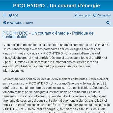
PICO HYDRO - Un courant d'énergie
FAQ
Inscription
Connexion
R
Pico Hydro
Index
e
PICO HYDRO - Un courant d'énergie - Politique de
c
confidentialité
h
Cette politique de confidentialité explique en détail comment « PICO HYDRO -
e
Un courant d'énergie » et ses partenaires affiliés (désignés ci-après par
r
« nous », « notre », « nos », « PICO HYDRO - Un courant d'énergie » et
« http://picohydro.net ») et phpBB (désigné ci-après par « logiciel phpBB » et
c
« phpBB Limited ») utilisent toutes les informations collectées lors des
h
sessions d’utilisation de votre part (désignées ci-après par « vos
informations »).
e
r
Vos informations sont collectées de deux manières différentes. Premièrement,
en naviguant sur « PICO HYDRO - Un courant d'énergie », le logiciel phpBB
génèrera un certain nombre de cookies qui sont de petits fichiers téléchargés
temporairement par le navigateur internet de votre ordinateur. Les deux
premiers cookies ne contiennent qu’un identifiant utilisateur et un identifiant
anonyme de session qui vous sont automatiquement assignés par le logiciel
phpBB. Un troisième cookie sera créé lors de votre navigation sur les sujets de
« PICO HYDRO - Un courant d'énergie », archivant de ce fait tous les sujets