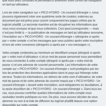
que vous avez consultés et permettant d’améliorer votre confort de navigation
en tant qu’utilisateur.
Lors de votre navigation sur « PICO HYDRO - Un courant d'énergie », nous
pouvons également créer une quatrième sorte de cookies, externes au
document qui est prévu pour couvrir uniquement les pages créées par le
logiciel phpBB. La seconde manière est de récupérer les informations que
vous nous envoyez et que nous collectons. Ceci peut correspondre — mais
n’est pas limité à — la publication de messages en tant qu’utilisateur anonyme,
l’inscription sur « PICO HYDRO - Un courant d'énergie » (désignée ci-après
par « votre compte ») et les messages que vous publiez après votre inscription
et lors de votre connexion (désignés ci-après par « vos messages »).
Votre compte contiendra au minimum un identifiant unique (désigné ci-après
par « votre nom d’utilisateur ») et un mot de passe personnel vous permettant
de vous connecter à votre compte (désigné ci-après par « votre mot de
passe ») et une adresse de courriel personnelle. Les informations de votre
compte sur « PICO HYDRO - Un courant d'énergie » sont protégées par les
lois de protection des données applicables dans le pays qui héberge notre
serveur. Toutes les informations, en-dehors de votre nom d’utilisateur, de votre
mot de passe et de votre adresse de courriel requis par « PICO HYDRO - Un
courant d'énergie » durant votre inscription, sont obligatoires ou facultatives, à
la seule discrétion de « PICO HYDRO - Un courant d'énergie ». Dans tous les
cas, vous pouvez contrôler quelles informations de votre compte vous
souhaitez rendre publiques ou non. De plus, vous pouvez décider de vous
abonner ou non à la liste de diffusion du logiciel phpBB depuis une option
disponible sur votre compte.