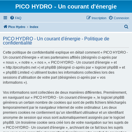
PICO HYDRO - Un courant d'énergie
FAQ
Inscription
Connexion
R
Pico Hydro
Index
e
PICO HYDRO - Un courant d'énergie - Politique de
c
confidentialité
h
Cette politique de confidentialité explique en détail comment « PICO HYDRO -
e
Un courant d'énergie » et ses partenaires affiliés (désignés ci-après par
r
« nous », « notre », « nos », « PICO HYDRO - Un courant d'énergie » et
« http://picohydro.net ») et phpBB (désigné ci-après par « logiciel phpBB » et
c
« phpBB Limited ») utilisent toutes les informations collectées lors des
h
sessions d’utilisation de votre part (désignées ci-après par « vos
informations »).
e
r
Vos informations sont collectées de deux manières différentes. Premièrement,
en naviguant sur « PICO HYDRO - Un courant d'énergie », le logiciel phpBB
génèrera un certain nombre de cookies qui sont de petits fichiers téléchargés
temporairement par le navigateur internet de votre ordinateur. Les deux
premiers cookies ne contiennent qu’un identifiant utilisateur et un identifiant
anonyme de session qui vous sont automatiquement assignés par le logiciel
phpBB. Un troisième cookie sera créé lors de votre navigation sur les sujets de
« PICO HYDRO - Un courant d'énergie », archivant de ce fait tous les sujets