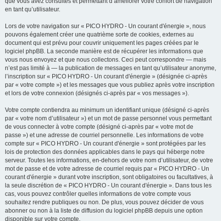
que vous avez consultés et permettant d’améliorer votre confort de navigation
en tant qu’utilisateur.
Lors de votre navigation sur « PICO HYDRO - Un courant d'énergie », nous
pouvons également créer une quatrième sorte de cookies, externes au
document qui est prévu pour couvrir uniquement les pages créées par le
logiciel phpBB. La seconde manière est de récupérer les informations que
vous nous envoyez et que nous collectons. Ceci peut correspondre — mais
n’est pas limité à — la publication de messages en tant qu’utilisateur anonyme,
l’inscription sur « PICO HYDRO - Un courant d'énergie » (désignée ci-après
par « votre compte ») et les messages que vous publiez après votre inscription
et lors de votre connexion (désignés ci-après par « vos messages »).
Votre compte contiendra au minimum un identifiant unique (désigné ci-après
par « votre nom d’utilisateur ») et un mot de passe personnel vous permettant
de vous connecter à votre compte (désigné ci-après par « votre mot de
passe ») et une adresse de courriel personnelle. Les informations de votre
compte sur « PICO HYDRO - Un courant d'énergie » sont protégées par les
lois de protection des données applicables dans le pays qui héberge notre
serveur. Toutes les informations, en-dehors de votre nom d’utilisateur, de votre
mot de passe et de votre adresse de courriel requis par « PICO HYDRO - Un
courant d'énergie » durant votre inscription, sont obligatoires ou facultatives, à
la seule discrétion de « PICO HYDRO - Un courant d'énergie ». Dans tous les
cas, vous pouvez contrôler quelles informations de votre compte vous
souhaitez rendre publiques ou non. De plus, vous pouvez décider de vous
abonner ou non à la liste de diffusion du logiciel phpBB depuis une option
disponible sur votre compte.