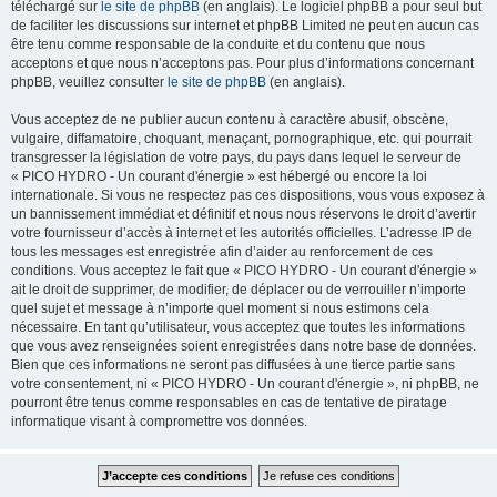
téléchargé sur
le site de phpBB
(en anglais). Le logiciel phpBB a pour seul but
de faciliter les discussions sur internet et phpBB Limited ne peut en aucun cas
être tenu comme responsable de la conduite et du contenu que nous
acceptons et que nous n’acceptons pas. Pour plus d’informations concernant
phpBB, veuillez consulter
le site de phpBB
(en anglais).
Vous acceptez de ne publier aucun contenu à caractère abusif, obscène,
vulgaire, diffamatoire, choquant, menaçant, pornographique, etc. qui pourrait
transgresser la législation de votre pays, du pays dans lequel le serveur de
« PICO HYDRO - Un courant d'énergie » est hébergé ou encore la loi
internationale. Si vous ne respectez pas ces dispositions, vous vous exposez à
un bannissement immédiat et définitif et nous nous réservons le droit d’avertir
votre fournisseur d’accès à internet et les autorités officielles. L’adresse IP de
tous les messages est enregistrée afin d’aider au renforcement de ces
conditions. Vous acceptez le fait que « PICO HYDRO - Un courant d'énergie »
ait le droit de supprimer, de modifier, de déplacer ou de verrouiller n’importe
quel sujet et message à n’importe quel moment si nous estimons cela
nécessaire. En tant qu’utilisateur, vous acceptez que toutes les informations
que vous avez renseignées soient enregistrées dans notre base de données.
Bien que ces informations ne seront pas diffusées à une tierce partie sans
votre consentement, ni « PICO HYDRO - Un courant d'énergie », ni phpBB, ne
pourront être tenus comme responsables en cas de tentative de piratage
informatique visant à compromettre vos données.