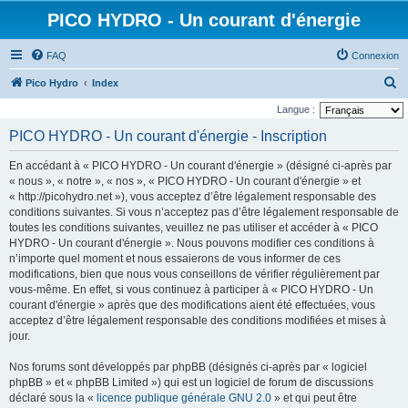
PICO HYDRO - Un courant d'énergie
FAQ
Connexion
R
Pico Hydro
Index
e
Langue :
c
PICO HYDRO - Un courant d'énergie - Inscription
h
En accédant à « PICO HYDRO - Un courant d'énergie » (désigné ci-après par
e
« nous », « notre », « nos », « PICO HYDRO - Un courant d'énergie » et
r
« http://picohydro.net »), vous acceptez d’être légalement responsable des
conditions suivantes. Si vous n’acceptez pas d’être légalement responsable de
c
toutes les conditions suivantes, veuillez ne pas utiliser et accéder à « PICO
h
HYDRO - Un courant d'énergie ». Nous pouvons modifier ces conditions à
e
n’importe quel moment et nous essaierons de vous informer de ces
modifications, bien que nous vous conseillons de vérifier régulièrement par
r
vous-même. En effet, si vous continuez à participer à « PICO HYDRO - Un
courant d'énergie » après que des modifications aient été effectuées, vous
acceptez d’être légalement responsable des conditions modifiées et mises à
jour.
Nos forums sont développés par phpBB (désignés ci-après par « logiciel
phpBB » et « phpBB Limited ») qui est un logiciel de forum de discussions
déclaré sous la «
licence publique générale GNU 2.0
» et qui peut être