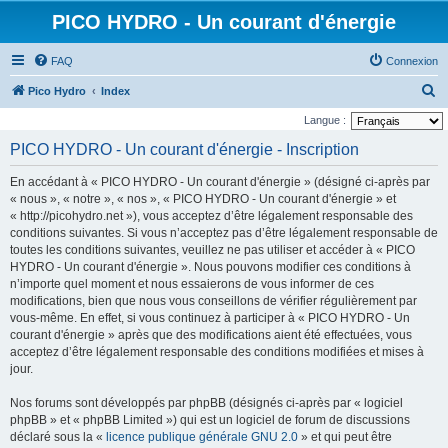
PICO HYDRO - Un courant d'énergie
FAQ
Connexion
R
Pico Hydro
Index
e
Langue :
c
PICO HYDRO - Un courant d'énergie - Inscription
h
En accédant à « PICO HYDRO - Un courant d'énergie » (désigné ci-après par
e
« nous », « notre », « nos », « PICO HYDRO - Un courant d'énergie » et
r
« http://picohydro.net »), vous acceptez d’être légalement responsable des
conditions suivantes. Si vous n’acceptez pas d’être légalement responsable de
c
toutes les conditions suivantes, veuillez ne pas utiliser et accéder à « PICO
h
HYDRO - Un courant d'énergie ». Nous pouvons modifier ces conditions à
e
n’importe quel moment et nous essaierons de vous informer de ces
modifications, bien que nous vous conseillons de vérifier régulièrement par
r
vous-même. En effet, si vous continuez à participer à « PICO HYDRO - Un
courant d'énergie » après que des modifications aient été effectuées, vous
acceptez d’être légalement responsable des conditions modifiées et mises à
jour.
Nos forums sont développés par phpBB (désignés ci-après par « logiciel
phpBB » et « phpBB Limited ») qui est un logiciel de forum de discussions
déclaré sous la «
licence publique générale GNU 2.0
» et qui peut être