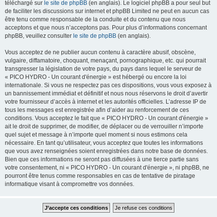
téléchargé sur
le site de phpBB
(en anglais). Le logiciel phpBB a pour seul but
de faciliter les discussions sur internet et phpBB Limited ne peut en aucun cas
être tenu comme responsable de la conduite et du contenu que nous
acceptons et que nous n’acceptons pas. Pour plus d’informations concernant
phpBB, veuillez consulter
le site de phpBB
(en anglais).
Vous acceptez de ne publier aucun contenu à caractère abusif, obscène,
vulgaire, diffamatoire, choquant, menaçant, pornographique, etc. qui pourrait
transgresser la législation de votre pays, du pays dans lequel le serveur de
« PICO HYDRO - Un courant d'énergie » est hébergé ou encore la loi
internationale. Si vous ne respectez pas ces dispositions, vous vous exposez à
un bannissement immédiat et définitif et nous nous réservons le droit d’avertir
votre fournisseur d’accès à internet et les autorités officielles. L’adresse IP de
tous les messages est enregistrée afin d’aider au renforcement de ces
conditions. Vous acceptez le fait que « PICO HYDRO - Un courant d'énergie »
ait le droit de supprimer, de modifier, de déplacer ou de verrouiller n’importe
quel sujet et message à n’importe quel moment si nous estimons cela
nécessaire. En tant qu’utilisateur, vous acceptez que toutes les informations
que vous avez renseignées soient enregistrées dans notre base de données.
Bien que ces informations ne seront pas diffusées à une tierce partie sans
votre consentement, ni « PICO HYDRO - Un courant d'énergie », ni phpBB, ne
pourront être tenus comme responsables en cas de tentative de piratage
informatique visant à compromettre vos données.