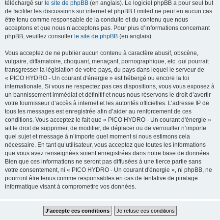
téléchargé sur
le site de phpBB
(en anglais). Le logiciel phpBB a pour seul but
de faciliter les discussions sur internet et phpBB Limited ne peut en aucun cas
être tenu comme responsable de la conduite et du contenu que nous
acceptons et que nous n’acceptons pas. Pour plus d’informations concernant
phpBB, veuillez consulter
le site de phpBB
(en anglais).
Vous acceptez de ne publier aucun contenu à caractère abusif, obscène,
vulgaire, diffamatoire, choquant, menaçant, pornographique, etc. qui pourrait
transgresser la législation de votre pays, du pays dans lequel le serveur de
« PICO HYDRO - Un courant d'énergie » est hébergé ou encore la loi
internationale. Si vous ne respectez pas ces dispositions, vous vous exposez à
un bannissement immédiat et définitif et nous nous réservons le droit d’avertir
votre fournisseur d’accès à internet et les autorités officielles. L’adresse IP de
tous les messages est enregistrée afin d’aider au renforcement de ces
conditions. Vous acceptez le fait que « PICO HYDRO - Un courant d'énergie »
ait le droit de supprimer, de modifier, de déplacer ou de verrouiller n’importe
quel sujet et message à n’importe quel moment si nous estimons cela
nécessaire. En tant qu’utilisateur, vous acceptez que toutes les informations
que vous avez renseignées soient enregistrées dans notre base de données.
Bien que ces informations ne seront pas diffusées à une tierce partie sans
votre consentement, ni « PICO HYDRO - Un courant d'énergie », ni phpBB, ne
pourront être tenus comme responsables en cas de tentative de piratage
informatique visant à compromettre vos données.