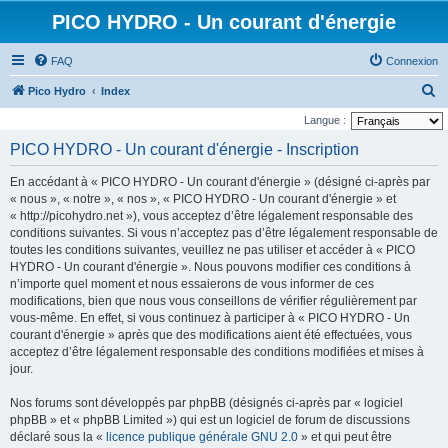
PICO HYDRO - Un courant d'énergie
FAQ
Connexion
R
Pico Hydro
Index
e
Langue :
c
PICO HYDRO - Un courant d'énergie - Inscription
h
En accédant à « PICO HYDRO - Un courant d'énergie » (désigné ci-après par
e
« nous », « notre », « nos », « PICO HYDRO - Un courant d'énergie » et
r
« http://picohydro.net »), vous acceptez d’être légalement responsable des
conditions suivantes. Si vous n’acceptez pas d’être légalement responsable de
c
toutes les conditions suivantes, veuillez ne pas utiliser et accéder à « PICO
h
HYDRO - Un courant d'énergie ». Nous pouvons modifier ces conditions à
e
n’importe quel moment et nous essaierons de vous informer de ces
modifications, bien que nous vous conseillons de vérifier régulièrement par
r
vous-même. En effet, si vous continuez à participer à « PICO HYDRO - Un
courant d'énergie » après que des modifications aient été effectuées, vous
acceptez d’être légalement responsable des conditions modifiées et mises à
jour.
Nos forums sont développés par phpBB (désignés ci-après par « logiciel
phpBB » et « phpBB Limited ») qui est un logiciel de forum de discussions
déclaré sous la «
licence publique générale GNU 2.0
» et qui peut être