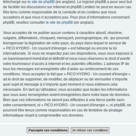
téléchargé sur
le site de phpBB
(en anglais). Le logiciel phpBB a pour seul but
de faciliter les discussions sur internet et phpBB Limited ne peut en aucun cas
être tenu comme responsable de la conduite et du contenu que nous
acceptons et que nous n’acceptons pas. Pour plus d’informations concernant
phpBB, veuillez consulter
le site de phpBB
(en anglais).
Vous acceptez de ne publier aucun contenu à caractère abusif, obscène,
vulgaire, diffamatoire, choquant, menaçant, pornographique, etc. qui pourrait
transgresser la législation de votre pays, du pays dans lequel le serveur de
« PICO HYDRO - Un courant d'énergie » est hébergé ou encore la loi
internationale. Si vous ne respectez pas ces dispositions, vous vous exposez à
un bannissement immédiat et définitif et nous nous réservons le droit d’avertir
votre fournisseur d’accès à internet et les autorités officielles. L’adresse IP de
tous les messages est enregistrée afin d’aider au renforcement de ces
conditions. Vous acceptez le fait que « PICO HYDRO - Un courant d'énergie »
ait le droit de supprimer, de modifier, de déplacer ou de verrouiller n’importe
quel sujet et message à n’importe quel moment si nous estimons cela
nécessaire. En tant qu’utilisateur, vous acceptez que toutes les informations
que vous avez renseignées soient enregistrées dans notre base de données.
Bien que ces informations ne seront pas diffusées à une tierce partie sans
votre consentement, ni « PICO HYDRO - Un courant d'énergie », ni phpBB, ne
pourront être tenus comme responsables en cas de tentative de piratage
informatique visant à compromettre vos données.