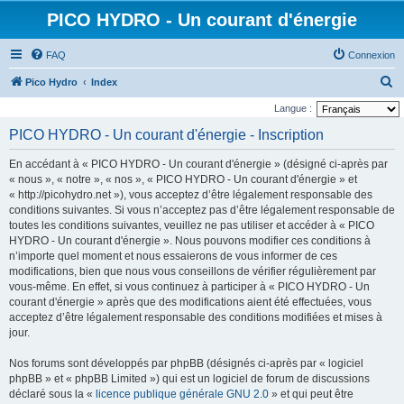
PICO HYDRO - Un courant d'énergie
FAQ
Connexion
R
Pico Hydro
Index
e
Langue :
c
PICO HYDRO - Un courant d'énergie - Inscription
h
En accédant à « PICO HYDRO - Un courant d'énergie » (désigné ci-après par
e
« nous », « notre », « nos », « PICO HYDRO - Un courant d'énergie » et
r
« http://picohydro.net »), vous acceptez d’être légalement responsable des
conditions suivantes. Si vous n’acceptez pas d’être légalement responsable de
c
toutes les conditions suivantes, veuillez ne pas utiliser et accéder à « PICO
h
HYDRO - Un courant d'énergie ». Nous pouvons modifier ces conditions à
e
n’importe quel moment et nous essaierons de vous informer de ces
modifications, bien que nous vous conseillons de vérifier régulièrement par
r
vous-même. En effet, si vous continuez à participer à « PICO HYDRO - Un
courant d'énergie » après que des modifications aient été effectuées, vous
acceptez d’être légalement responsable des conditions modifiées et mises à
jour.
Nos forums sont développés par phpBB (désignés ci-après par « logiciel
phpBB » et « phpBB Limited ») qui est un logiciel de forum de discussions
déclaré sous la «
licence publique générale GNU 2.0
» et qui peut être