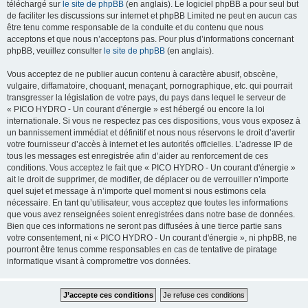
téléchargé sur
le site de phpBB
(en anglais). Le logiciel phpBB a pour seul but
de faciliter les discussions sur internet et phpBB Limited ne peut en aucun cas
être tenu comme responsable de la conduite et du contenu que nous
acceptons et que nous n’acceptons pas. Pour plus d’informations concernant
phpBB, veuillez consulter
le site de phpBB
(en anglais).
Vous acceptez de ne publier aucun contenu à caractère abusif, obscène,
vulgaire, diffamatoire, choquant, menaçant, pornographique, etc. qui pourrait
transgresser la législation de votre pays, du pays dans lequel le serveur de
« PICO HYDRO - Un courant d'énergie » est hébergé ou encore la loi
internationale. Si vous ne respectez pas ces dispositions, vous vous exposez à
un bannissement immédiat et définitif et nous nous réservons le droit d’avertir
votre fournisseur d’accès à internet et les autorités officielles. L’adresse IP de
tous les messages est enregistrée afin d’aider au renforcement de ces
conditions. Vous acceptez le fait que « PICO HYDRO - Un courant d'énergie »
ait le droit de supprimer, de modifier, de déplacer ou de verrouiller n’importe
quel sujet et message à n’importe quel moment si nous estimons cela
nécessaire. En tant qu’utilisateur, vous acceptez que toutes les informations
que vous avez renseignées soient enregistrées dans notre base de données.
Bien que ces informations ne seront pas diffusées à une tierce partie sans
votre consentement, ni « PICO HYDRO - Un courant d'énergie », ni phpBB, ne
pourront être tenus comme responsables en cas de tentative de piratage
informatique visant à compromettre vos données.