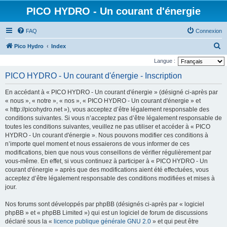
PICO HYDRO - Un courant d'énergie
FAQ
Connexion
R
Pico Hydro
Index
e
Langue :
c
PICO HYDRO - Un courant d'énergie - Inscription
h
En accédant à « PICO HYDRO - Un courant d'énergie » (désigné ci-après par
e
« nous », « notre », « nos », « PICO HYDRO - Un courant d'énergie » et
r
« http://picohydro.net »), vous acceptez d’être légalement responsable des
conditions suivantes. Si vous n’acceptez pas d’être légalement responsable de
c
toutes les conditions suivantes, veuillez ne pas utiliser et accéder à « PICO
h
HYDRO - Un courant d'énergie ». Nous pouvons modifier ces conditions à
e
n’importe quel moment et nous essaierons de vous informer de ces
modifications, bien que nous vous conseillons de vérifier régulièrement par
r
vous-même. En effet, si vous continuez à participer à « PICO HYDRO - Un
courant d'énergie » après que des modifications aient été effectuées, vous
acceptez d’être légalement responsable des conditions modifiées et mises à
jour.
Nos forums sont développés par phpBB (désignés ci-après par « logiciel
phpBB » et « phpBB Limited ») qui est un logiciel de forum de discussions
déclaré sous la «
licence publique générale GNU 2.0
» et qui peut être