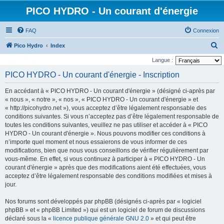
PICO HYDRO - Un courant d'énergie
FAQ
Connexion
R
Pico Hydro
Index
e
Langue :
c
PICO HYDRO - Un courant d'énergie - Inscription
h
En accédant à « PICO HYDRO - Un courant d'énergie » (désigné ci-après par
e
« nous », « notre », « nos », « PICO HYDRO - Un courant d'énergie » et
r
« http://picohydro.net »), vous acceptez d’être légalement responsable des
conditions suivantes. Si vous n’acceptez pas d’être légalement responsable de
c
toutes les conditions suivantes, veuillez ne pas utiliser et accéder à « PICO
h
HYDRO - Un courant d'énergie ». Nous pouvons modifier ces conditions à
e
n’importe quel moment et nous essaierons de vous informer de ces
modifications, bien que nous vous conseillons de vérifier régulièrement par
r
vous-même. En effet, si vous continuez à participer à « PICO HYDRO - Un
courant d'énergie » après que des modifications aient été effectuées, vous
acceptez d’être légalement responsable des conditions modifiées et mises à
jour.
Nos forums sont développés par phpBB (désignés ci-après par « logiciel
phpBB » et « phpBB Limited ») qui est un logiciel de forum de discussions
déclaré sous la «
licence publique générale GNU 2.0
» et qui peut être