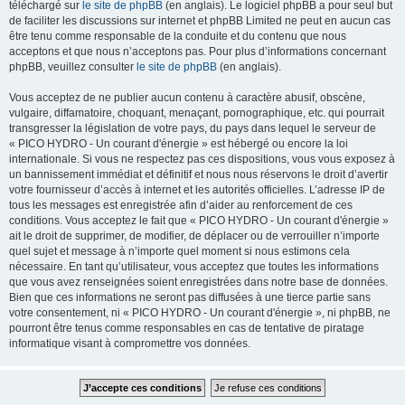
téléchargé sur
le site de phpBB
(en anglais). Le logiciel phpBB a pour seul but
de faciliter les discussions sur internet et phpBB Limited ne peut en aucun cas
être tenu comme responsable de la conduite et du contenu que nous
acceptons et que nous n’acceptons pas. Pour plus d’informations concernant
phpBB, veuillez consulter
le site de phpBB
(en anglais).
Vous acceptez de ne publier aucun contenu à caractère abusif, obscène,
vulgaire, diffamatoire, choquant, menaçant, pornographique, etc. qui pourrait
transgresser la législation de votre pays, du pays dans lequel le serveur de
« PICO HYDRO - Un courant d'énergie » est hébergé ou encore la loi
internationale. Si vous ne respectez pas ces dispositions, vous vous exposez à
un bannissement immédiat et définitif et nous nous réservons le droit d’avertir
votre fournisseur d’accès à internet et les autorités officielles. L’adresse IP de
tous les messages est enregistrée afin d’aider au renforcement de ces
conditions. Vous acceptez le fait que « PICO HYDRO - Un courant d'énergie »
ait le droit de supprimer, de modifier, de déplacer ou de verrouiller n’importe
quel sujet et message à n’importe quel moment si nous estimons cela
nécessaire. En tant qu’utilisateur, vous acceptez que toutes les informations
que vous avez renseignées soient enregistrées dans notre base de données.
Bien que ces informations ne seront pas diffusées à une tierce partie sans
votre consentement, ni « PICO HYDRO - Un courant d'énergie », ni phpBB, ne
pourront être tenus comme responsables en cas de tentative de piratage
informatique visant à compromettre vos données.