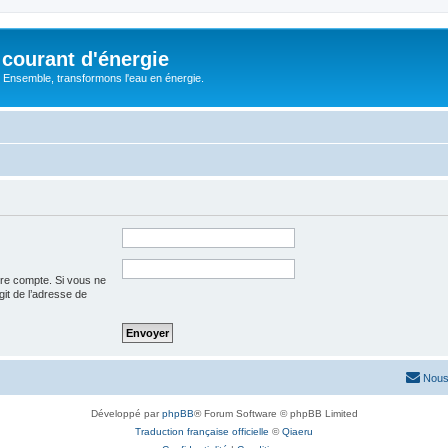
courant d'énergie
 : Ensemble, transformons l'eau en énergie.
tre compte. Si vous ne
agit de l’adresse de
Nous
Développé par
phpBB
® Forum Software © phpBB Limited
Traduction française officielle
©
Qiaeru