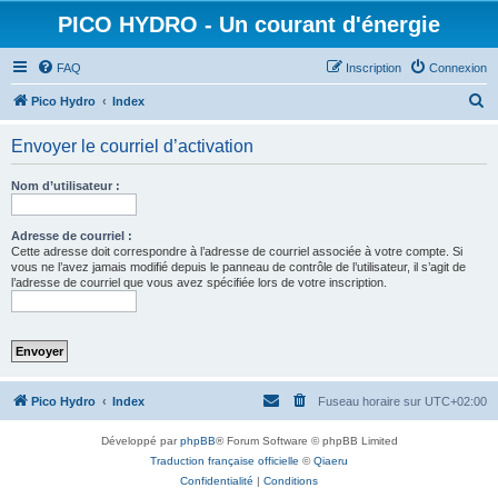
PICO HYDRO - Un courant d'énergie
FAQ
Inscription
Connexion
R
Pico Hydro
Index
e
Envoyer le courriel d’activation
c
h
Nom d’utilisateur :
e
r
Adresse de courriel :
Cette adresse doit correspondre à l’adresse de courriel associée à votre compte. Si
c
vous ne l’avez jamais modifié depuis le panneau de contrôle de l’utilisateur, il s’agit de
l’adresse de courriel que vous avez spécifiée lors de votre inscription.
h
e
r
Pico Hydro
Index
Fuseau horaire sur
UTC+02:00
Développé par
phpBB
® Forum Software © phpBB Limited
Traduction française officielle
©
Qiaeru
Confidentialité
|
Conditions