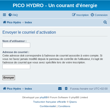
PICO HYDRO - Un courant d'énergie
FAQ
Inscription
Connexion
R
Pico Hydro
Index
e
Envoyer le courriel d’activation
c
h
Nom d’utilisateur :
e
r
Adresse de courriel :
Cette adresse doit correspondre à l’adresse de courriel associée à votre compte. Si
c
vous ne l’avez jamais modifié depuis le panneau de contrôle de l’utilisateur, il s’agit de
l’adresse de courriel que vous avez spécifiée lors de votre inscription.
h
e
r
Pico Hydro
Index
Fuseau horaire sur
UTC+02:00
Développé par
phpBB
® Forum Software © phpBB Limited
Traduction française officielle
©
Qiaeru
Confidentialité
|
Conditions