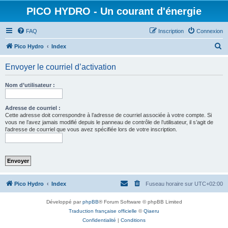
PICO HYDRO - Un courant d'énergie
FAQ
Inscription
Connexion
R
Pico Hydro
Index
e
Envoyer le courriel d’activation
c
h
Nom d’utilisateur :
e
r
Adresse de courriel :
Cette adresse doit correspondre à l’adresse de courriel associée à votre compte. Si
c
vous ne l’avez jamais modifié depuis le panneau de contrôle de l’utilisateur, il s’agit de
l’adresse de courriel que vous avez spécifiée lors de votre inscription.
h
e
r
Pico Hydro
Index
Fuseau horaire sur
UTC+02:00
Développé par
phpBB
® Forum Software © phpBB Limited
Traduction française officielle
©
Qiaeru
Confidentialité
|
Conditions