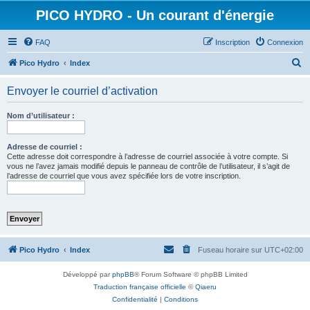
PICO HYDRO - Un courant d'énergie
FAQ
Inscription
Connexion
R
Pico Hydro
Index
e
Envoyer le courriel d’activation
c
h
Nom d’utilisateur :
e
r
Adresse de courriel :
Cette adresse doit correspondre à l’adresse de courriel associée à votre compte. Si
c
vous ne l’avez jamais modifié depuis le panneau de contrôle de l’utilisateur, il s’agit de
l’adresse de courriel que vous avez spécifiée lors de votre inscription.
h
e
r
Pico Hydro
Index
Fuseau horaire sur
UTC+02:00
Développé par
phpBB
® Forum Software © phpBB Limited
Traduction française officielle
©
Qiaeru
Confidentialité
|
Conditions