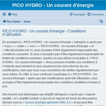
PICO HYDRO - Un courant d'énergie
FAQ
Inscription
Connexion
R
Pico Hydro
Index
e
PICO HYDRO - Un courant d'énergie - Conditions
c
d’utilisation
h
En accédant à « PICO HYDRO - Un courant d'énergie » (désigné ci-après par
e
« nous », « notre », « nos », « PICO HYDRO - Un courant d'énergie » et
r
« http://picohydro.net »), vous acceptez d’être légalement responsable des
conditions suivantes. Si vous n’acceptez pas d’être légalement responsable de
c
toutes les conditions suivantes, veuillez ne pas utiliser et accéder à « PICO
h
HYDRO - Un courant d'énergie ». Nous pouvons modifier ces conditions à
n’importe quel moment et nous essaierons de vous informer de ces
e
modifications, bien que nous vous conseillons de vérifier régulièrement par
r
vous-même. En effet, si vous continuez à participer à « PICO HYDRO - Un
courant d'énergie » après que des modifications aient été effectuées, vous
acceptez d’être légalement responsable des conditions modifiées et mises à
jour.
Nos forums sont développés par phpBB (désignés ci-après par « logiciel
phpBB » et « phpBB Limited ») qui est un logiciel de forum de discussions
déclaré sous la «
licence publique générale GNU 2.0
» et qui peut être