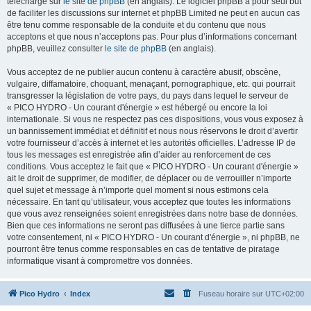
téléchargé sur
le site de phpBB
(en anglais). Le logiciel phpBB a pour seul but
de faciliter les discussions sur internet et phpBB Limited ne peut en aucun cas
être tenu comme responsable de la conduite et du contenu que nous
acceptons et que nous n’acceptons pas. Pour plus d’informations concernant
phpBB, veuillez consulter
le site de phpBB
(en anglais).
Vous acceptez de ne publier aucun contenu à caractère abusif, obscène,
vulgaire, diffamatoire, choquant, menaçant, pornographique, etc. qui pourrait
transgresser la législation de votre pays, du pays dans lequel le serveur de
« PICO HYDRO - Un courant d'énergie » est hébergé ou encore la loi
internationale. Si vous ne respectez pas ces dispositions, vous vous exposez à
un bannissement immédiat et définitif et nous nous réservons le droit d’avertir
votre fournisseur d’accès à internet et les autorités officielles. L’adresse IP de
tous les messages est enregistrée afin d’aider au renforcement de ces
conditions. Vous acceptez le fait que « PICO HYDRO - Un courant d'énergie »
ait le droit de supprimer, de modifier, de déplacer ou de verrouiller n’importe
quel sujet et message à n’importe quel moment si nous estimons cela
nécessaire. En tant qu’utilisateur, vous acceptez que toutes les informations
que vous avez renseignées soient enregistrées dans notre base de données.
Bien que ces informations ne seront pas diffusées à une tierce partie sans
votre consentement, ni « PICO HYDRO - Un courant d'énergie », ni phpBB, ne
pourront être tenus comme responsables en cas de tentative de piratage
informatique visant à compromettre vos données.
Pico Hydro
Index
Fuseau horaire sur
UTC+02:00