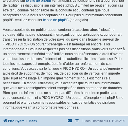
téléchargé sur
le site de phpBB
(en anglais). Le logiciel phpBB a pour seul but
de faciliter les discussions sur internet et phpBB Limited ne peut en aucun cas
être tenu comme responsable de la conduite et du contenu que nous
acceptons et que nous n’acceptons pas. Pour plus d’informations concernant
phpBB, veuillez consulter
le site de phpBB
(en anglais).
Vous acceptez de ne publier aucun contenu à caractère abusif, obscène,
vulgaire, diffamatoire, choquant, menaçant, pornographique, etc. qui pourrait
transgresser la législation de votre pays, du pays dans lequel le serveur de
« PICO HYDRO - Un courant d'énergie » est hébergé ou encore la loi
internationale. Si vous ne respectez pas ces dispositions, vous vous exposez à
un bannissement immédiat et définitif et nous nous réservons le droit d’avertir
votre fournisseur d’accès à internet et les autorités officielles. L’adresse IP de
tous les messages est enregistrée afin d’aider au renforcement de ces
conditions. Vous acceptez le fait que « PICO HYDRO - Un courant d'énergie »
ait le droit de supprimer, de modifier, de déplacer ou de verrouiller n’importe
quel sujet et message à n’importe quel moment si nous estimons cela
nécessaire. En tant qu’utilisateur, vous acceptez que toutes les informations
que vous avez renseignées soient enregistrées dans notre base de données.
Bien que ces informations ne seront pas diffusées à une tierce partie sans
votre consentement, ni « PICO HYDRO - Un courant d'énergie », ni phpBB, ne
pourront être tenus comme responsables en cas de tentative de piratage
informatique visant à compromettre vos données.
Pico Hydro
Index
Fuseau horaire sur
UTC+02:00