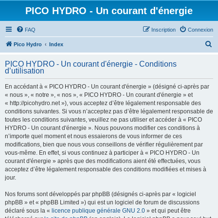
PICO HYDRO - Un courant d'énergie
FAQ
Inscription
Connexion
R
Pico Hydro
Index
e
PICO HYDRO - Un courant d'énergie - Conditions
c
d’utilisation
h
En accédant à « PICO HYDRO - Un courant d'énergie » (désigné ci-après par
e
« nous », « notre », « nos », « PICO HYDRO - Un courant d'énergie » et
r
« http://picohydro.net »), vous acceptez d’être légalement responsable des
conditions suivantes. Si vous n’acceptez pas d’être légalement responsable de
c
toutes les conditions suivantes, veuillez ne pas utiliser et accéder à « PICO
h
HYDRO - Un courant d'énergie ». Nous pouvons modifier ces conditions à
n’importe quel moment et nous essaierons de vous informer de ces
e
modifications, bien que nous vous conseillons de vérifier régulièrement par
r
vous-même. En effet, si vous continuez à participer à « PICO HYDRO - Un
courant d'énergie » après que des modifications aient été effectuées, vous
acceptez d’être légalement responsable des conditions modifiées et mises à
jour.
Nos forums sont développés par phpBB (désignés ci-après par « logiciel
phpBB » et « phpBB Limited ») qui est un logiciel de forum de discussions
déclaré sous la «
licence publique générale GNU 2.0
» et qui peut être