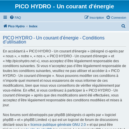
PICO HYDRO - Un courant d'énergie
FAQ
Inscription
Connexion
R
Pico Hydro
Index
e
PICO HYDRO - Un courant d'énergie - Conditions
c
d’utilisation
h
En accédant à « PICO HYDRO - Un courant d'énergie » (désigné ci-après par
e
« nous », « notre », « nos », « PICO HYDRO - Un courant d'énergie » et
r
« http://picohydro.net »), vous acceptez d’être légalement responsable des
conditions suivantes. Si vous n’acceptez pas d’être légalement responsable de
c
toutes les conditions suivantes, veuillez ne pas utiliser et accéder à « PICO
h
HYDRO - Un courant d'énergie ». Nous pouvons modifier ces conditions à
n’importe quel moment et nous essaierons de vous informer de ces
e
modifications, bien que nous vous conseillons de vérifier régulièrement par
r
vous-même. En effet, si vous continuez à participer à « PICO HYDRO - Un
courant d'énergie » après que des modifications aient été effectuées, vous
acceptez d’être légalement responsable des conditions modifiées et mises à
jour.
Nos forums sont développés par phpBB (désignés ci-après par « logiciel
phpBB » et « phpBB Limited ») qui est un logiciel de forum de discussions
déclaré sous la «
licence publique générale GNU 2.0
» et qui peut être