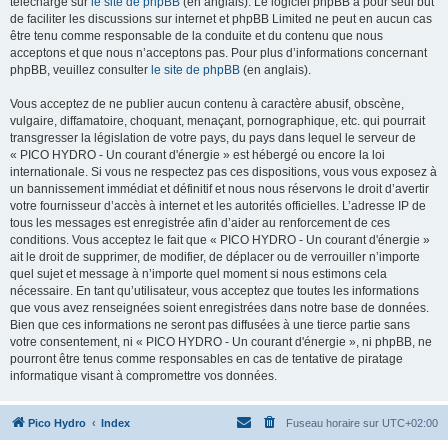
téléchargé sur
le site de phpBB
(en anglais). Le logiciel phpBB a pour seul but
de faciliter les discussions sur internet et phpBB Limited ne peut en aucun cas
être tenu comme responsable de la conduite et du contenu que nous
acceptons et que nous n’acceptons pas. Pour plus d’informations concernant
phpBB, veuillez consulter
le site de phpBB
(en anglais).
Vous acceptez de ne publier aucun contenu à caractère abusif, obscène,
vulgaire, diffamatoire, choquant, menaçant, pornographique, etc. qui pourrait
transgresser la législation de votre pays, du pays dans lequel le serveur de
« PICO HYDRO - Un courant d'énergie » est hébergé ou encore la loi
internationale. Si vous ne respectez pas ces dispositions, vous vous exposez à
un bannissement immédiat et définitif et nous nous réservons le droit d’avertir
votre fournisseur d’accès à internet et les autorités officielles. L’adresse IP de
tous les messages est enregistrée afin d’aider au renforcement de ces
conditions. Vous acceptez le fait que « PICO HYDRO - Un courant d'énergie »
ait le droit de supprimer, de modifier, de déplacer ou de verrouiller n’importe
quel sujet et message à n’importe quel moment si nous estimons cela
nécessaire. En tant qu’utilisateur, vous acceptez que toutes les informations
que vous avez renseignées soient enregistrées dans notre base de données.
Bien que ces informations ne seront pas diffusées à une tierce partie sans
votre consentement, ni « PICO HYDRO - Un courant d'énergie », ni phpBB, ne
pourront être tenus comme responsables en cas de tentative de piratage
informatique visant à compromettre vos données.
Pico Hydro
Index
Fuseau horaire sur
UTC+02:00