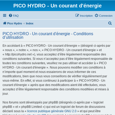
PICO HYDRO - Un courant d'énergie
FAQ
Inscription
Connexion
R
Pico Hydro
Index
e
PICO HYDRO - Un courant d'énergie - Conditions
c
d’utilisation
h
En accédant à « PICO HYDRO - Un courant d'énergie » (désigné ci-après par
e
« nous », « notre », « nos », « PICO HYDRO - Un courant d'énergie » et
r
« http://picohydro.net »), vous acceptez d’être légalement responsable des
conditions suivantes. Si vous n’acceptez pas d’être légalement responsable de
c
toutes les conditions suivantes, veuillez ne pas utiliser et accéder à « PICO
h
HYDRO - Un courant d'énergie ». Nous pouvons modifier ces conditions à
n’importe quel moment et nous essaierons de vous informer de ces
e
modifications, bien que nous vous conseillons de vérifier régulièrement par
r
vous-même. En effet, si vous continuez à participer à « PICO HYDRO - Un
courant d'énergie » après que des modifications aient été effectuées, vous
acceptez d’être légalement responsable des conditions modifiées et mises à
jour.
Nos forums sont développés par phpBB (désignés ci-après par « logiciel
phpBB » et « phpBB Limited ») qui est un logiciel de forum de discussions
déclaré sous la «
licence publique générale GNU 2.0
» et qui peut être