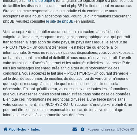
téléchargé sur
le site de phpBB
(en anglais). Le logiciel phpBB a pour seul but
de faciliter les discussions sur internet et phpBB Limited ne peut en aucun cas
être tenu comme responsable de la conduite et du contenu que nous
acceptons et que nous n’acceptons pas. Pour plus d’informations concernant
phpBB, veuillez consulter
le site de phpBB
(en anglais).
Vous acceptez de ne publier aucun contenu à caractère abusif, obscène,
vulgaire, diffamatoire, choquant, menaçant, pornographique, etc. qui pourrait
transgresser la législation de votre pays, du pays dans lequel le serveur de
« PICO HYDRO - Un courant d'énergie » est hébergé ou encore la loi
internationale. Si vous ne respectez pas ces dispositions, vous vous exposez à
un bannissement immédiat et définitif et nous nous réservons le droit d’avertir
votre fournisseur d’accès à internet et les autorités officielles. L’adresse IP de
tous les messages est enregistrée afin d’aider au renforcement de ces
conditions. Vous acceptez le fait que « PICO HYDRO - Un courant d'énergie »
ait le droit de supprimer, de modifier, de déplacer ou de verrouiller n’importe
quel sujet et message à n’importe quel moment si nous estimons cela
nécessaire. En tant qu’utilisateur, vous acceptez que toutes les informations
que vous avez renseignées soient enregistrées dans notre base de données.
Bien que ces informations ne seront pas diffusées à une tierce partie sans
votre consentement, ni « PICO HYDRO - Un courant d'énergie », ni phpBB, ne
pourront être tenus comme responsables en cas de tentative de piratage
informatique visant à compromettre vos données.
Pico Hydro
Index
Fuseau horaire sur
UTC+02:00