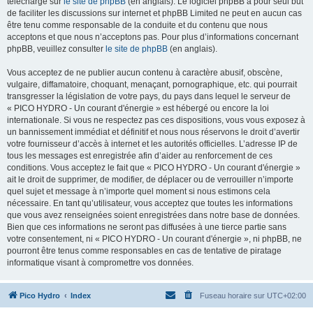
téléchargé sur
le site de phpBB
(en anglais). Le logiciel phpBB a pour seul but
de faciliter les discussions sur internet et phpBB Limited ne peut en aucun cas
être tenu comme responsable de la conduite et du contenu que nous
acceptons et que nous n’acceptons pas. Pour plus d’informations concernant
phpBB, veuillez consulter
le site de phpBB
(en anglais).
Vous acceptez de ne publier aucun contenu à caractère abusif, obscène,
vulgaire, diffamatoire, choquant, menaçant, pornographique, etc. qui pourrait
transgresser la législation de votre pays, du pays dans lequel le serveur de
« PICO HYDRO - Un courant d'énergie » est hébergé ou encore la loi
internationale. Si vous ne respectez pas ces dispositions, vous vous exposez à
un bannissement immédiat et définitif et nous nous réservons le droit d’avertir
votre fournisseur d’accès à internet et les autorités officielles. L’adresse IP de
tous les messages est enregistrée afin d’aider au renforcement de ces
conditions. Vous acceptez le fait que « PICO HYDRO - Un courant d'énergie »
ait le droit de supprimer, de modifier, de déplacer ou de verrouiller n’importe
quel sujet et message à n’importe quel moment si nous estimons cela
nécessaire. En tant qu’utilisateur, vous acceptez que toutes les informations
que vous avez renseignées soient enregistrées dans notre base de données.
Bien que ces informations ne seront pas diffusées à une tierce partie sans
votre consentement, ni « PICO HYDRO - Un courant d'énergie », ni phpBB, ne
pourront être tenus comme responsables en cas de tentative de piratage
informatique visant à compromettre vos données.
Pico Hydro
Index
Fuseau horaire sur
UTC+02:00