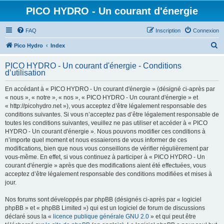
PICO HYDRO - Un courant d'énergie
FAQ
Inscription
Connexion
R
Pico Hydro
Index
e
PICO HYDRO - Un courant d'énergie - Conditions
c
d’utilisation
h
En accédant à « PICO HYDRO - Un courant d'énergie » (désigné ci-après par
e
« nous », « notre », « nos », « PICO HYDRO - Un courant d'énergie » et
r
« http://picohydro.net »), vous acceptez d’être légalement responsable des
conditions suivantes. Si vous n’acceptez pas d’être légalement responsable de
c
toutes les conditions suivantes, veuillez ne pas utiliser et accéder à « PICO
h
HYDRO - Un courant d'énergie ». Nous pouvons modifier ces conditions à
n’importe quel moment et nous essaierons de vous informer de ces
e
modifications, bien que nous vous conseillons de vérifier régulièrement par
r
vous-même. En effet, si vous continuez à participer à « PICO HYDRO - Un
courant d'énergie » après que des modifications aient été effectuées, vous
acceptez d’être légalement responsable des conditions modifiées et mises à
jour.
Nos forums sont développés par phpBB (désignés ci-après par « logiciel
phpBB » et « phpBB Limited ») qui est un logiciel de forum de discussions
déclaré sous la «
licence publique générale GNU 2.0
» et qui peut être