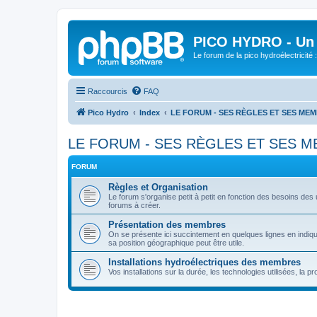
PICO HYDRO - Un 
Le forum de la pico hydroélectricité
Raccourcis
FAQ
Pico Hydro
Index
LE FORUM - SES RÈGLES ET SES ME
LE FORUM - SES RÈGLES ET SES 
FORUM
Règles et Organisation
Le forum s'organise petit à petit en fonction des besoins des 
forums à créer.
Présentation des membres
On se présente ici succintement en quelques lignes en indiqua
sa position géographique peut être utile.
Installations hydroélectriques des membres
Vos installations sur la durée, les technologies utilisées, la p