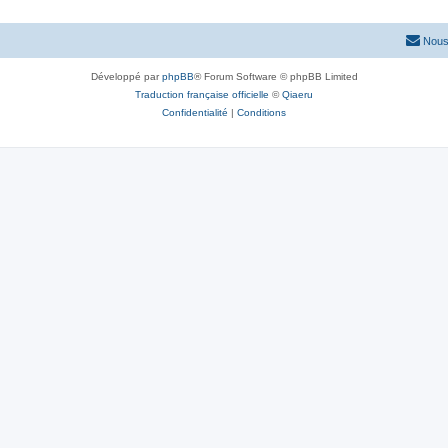
s
e
t
Nous
s
Développé par
phpBB
® Forum Software © phpBB Limited
Traduction française officielle
©
Qiaeru
Confidentialité
|
Conditions