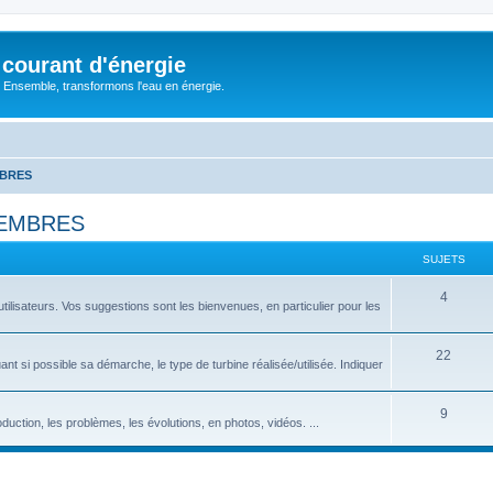
courant d'énergie
 : Ensemble, transformons l'eau en énergie.
MBRES
MEMBRES
SUJETS
S
4
utilisateurs. Vos suggestions sont les bienvenues, en particulier pour les
u
j
S
22
nt si possible sa démarche, le type de turbine réalisée/utilisée. Indiquer
e
u
t
j
S
9
roduction, les problèmes, les évolutions, en photos, vidéos. ...
s
e
u
t
j