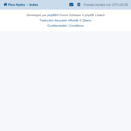
Pico Hydro
Index
Fuseau horaire sur
UTC+02:00
Développé par
phpBB
® Forum Software © phpBB Limited
Traduction française officielle
©
Qiaeru
Confidentialité
|
Conditions