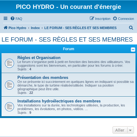
PICO HYDRO - Un courant d'énergie
FAQ
Inscription
Connexion
R
Pico Hydro
Index
LE FORUM - SES RÈGLES ET SES MEMBRES
e
LE FORUM - SES RÈGLES ET SES MEMBRES
c
Forum
h
e
Règles et Organisation
Le forum s'organise petit à petit en fonction des besoins des utilisateurs. Vos
r
suggestions sont les bienvenues, en particulier pour les forums à créer.
Sujets :
4
c
Présentation des membres
h
On se présente ici succintement en quelques lignes en indiquant si possible sa
démarche, le type de turbine réalisée/utilisée. Indiquer sa position
e
géographique peut être utile.
Sujets :
22
r
Installations hydroélectriques des membres
Vos installations sur la durée, les technologies utilisées, la production, les
problèmes, les évolutions, en photos, vidéos. ...
Sujets :
9
Aller