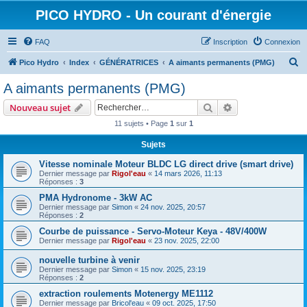
PICO HYDRO - Un courant d'énergie
FAQ
Inscription
Connexion
R
Pico Hydro
Index
GÉNÉRATRICES
A aimants permanents (PMG)
e
A aimants permanents (PMG)
c
Rechercher
Recherche avanc
Nouveau sujet
h
11 sujets • Page
1
sur
1
e
Sujets
r
c
Vitesse nominale Moteur BLDC LG direct drive (smart drive)
Dernier message par
Rigol'eau
«
14 mars 2026, 11:13
h
Réponses :
3
e
PMA Hydronome - 3kW AC
Dernier message par
Simon
«
24 nov. 2025, 20:57
r
Réponses :
2
Courbe de puissance - Servo-Moteur Keya - 48V/400W
Dernier message par
Rigol'eau
«
23 nov. 2025, 22:00
nouvelle turbine à venir
Dernier message par
Simon
«
15 nov. 2025, 23:19
Réponses :
2
extraction roulements Motenergy ME1112
Dernier message par
Bricol'eau
«
09 oct. 2025, 17:50