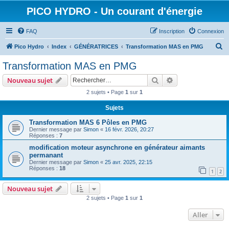
PICO HYDRO - Un courant d'énergie
FAQ
Inscription
Connexion
R
Pico Hydro
Index
GÉNÉRATRICES
Transformation MAS en PMG
e
Transformation MAS en PMG
c
Rechercher
Recherche avanc
Nouveau sujet
h
2 sujets • Page
1
sur
1
e
Sujets
r
c
Transformation MAS 6 Pôles en PMG
Dernier message par
Simon
«
16 févr. 2026, 20:27
h
Réponses :
7
e
modification moteur asynchrone en générateur aimants
permanant
r
Dernier message par
Simon
«
25 avr. 2025, 22:15
Réponses :
18
1
2
Nouveau sujet
2 sujets • Page
1
sur
1
Aller