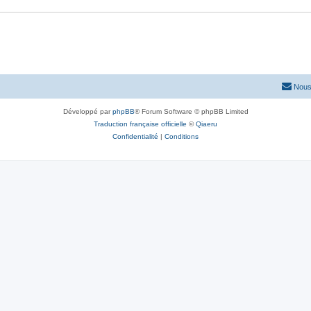
e
s
s
e
s
Nous
Développé par
phpBB
® Forum Software © phpBB Limited
Traduction française officielle
©
Qiaeru
Confidentialité
|
Conditions