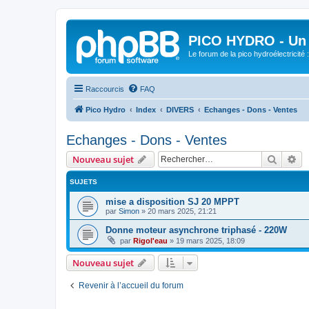
PICO HYDRO - Un 
Le forum de la pico hydroélectricité
Raccourcis
FAQ
Pico Hydro
Index
DIVERS
Echanges - Dons - Ventes
Echanges - Dons - Ventes
Recher
Re
Nouveau sujet
SUJETS
mise a disposition SJ 20 MPPT
par
Simon
»
20 mars 2025, 21:21
Donne moteur asynchrone triphasé - 220W
par
Rigol'eau
»
19 mars 2025, 18:09
Nouveau sujet
Revenir à l’accueil du forum