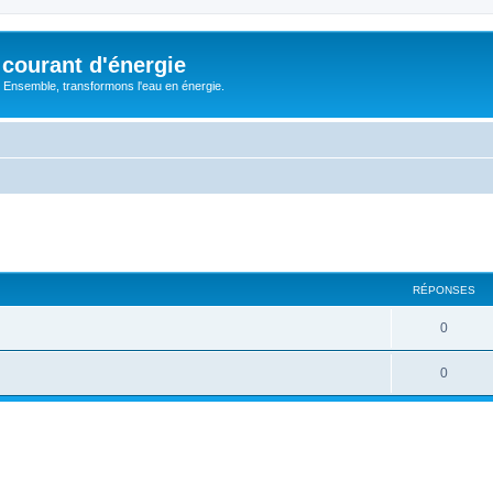
courant d'énergie
 : Ensemble, transformons l'eau en énergie.
cher
cherche avancée
RÉPONSES
R
0
é
R
0
p
é
o
p
n
o
s
n