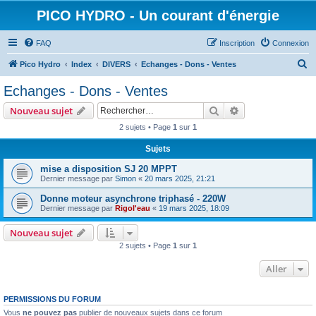
PICO HYDRO - Un courant d'énergie
FAQ
Inscription
Connexion
R
Pico Hydro
Index
DIVERS
Echanges - Dons - Ventes
e
Echanges - Dons - Ventes
c
Rechercher
Recherche avanc
Nouveau sujet
h
2 sujets • Page
1
sur
1
e
Sujets
r
c
mise a disposition SJ 20 MPPT
Dernier message par
Simon
«
20 mars 2025, 21:21
h
Donne moteur asynchrone triphasé - 220W
e
Dernier message par
Rigol'eau
«
19 mars 2025, 18:09
r
Nouveau sujet
2 sujets • Page
1
sur
1
Aller
PERMISSIONS DU FORUM
Vous
ne pouvez pas
publier de nouveaux sujets dans ce forum