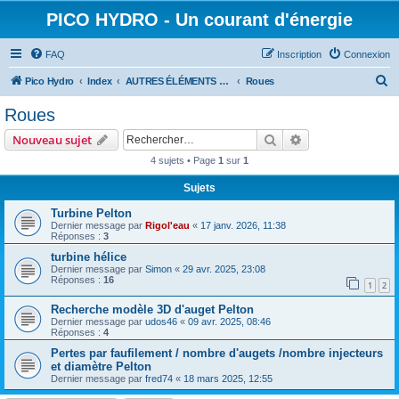
PICO HYDRO - Un courant d'énergie
FAQ
Inscription
Connexion
R
Pico Hydro
Index
AUTRES ÉLÉMENTS CONSTITUTIFS D'UNE PICO-TURBINE
Roues
e
Roues
c
Rechercher
Recherche avanc
Nouveau sujet
h
4 sujets • Page
1
sur
1
e
Sujets
r
c
Turbine Pelton
Dernier message par
Rigol'eau
«
17 janv. 2026, 11:38
h
Réponses :
3
e
turbine hélice
Dernier message par
Simon
«
29 avr. 2025, 23:08
r
Réponses :
16
1
2
Recherche modèle 3D d'auget Pelton
Dernier message par
udos46
«
09 avr. 2025, 08:46
Réponses :
4
Pertes par faufilement / nombre d'augets /nombre injecteurs
et diamètre Pelton
Dernier message par
fred74
«
18 mars 2025, 12:55