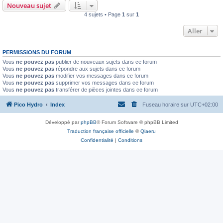
Nouveau sujet
4 sujets • Page
1
sur
1
Aller
PERMISSIONS DU FORUM
Vous
ne pouvez pas
publier de nouveaux sujets dans ce forum
Vous
ne pouvez pas
répondre aux sujets dans ce forum
Vous
ne pouvez pas
modifier vos messages dans ce forum
Vous
ne pouvez pas
supprimer vos messages dans ce forum
Vous
ne pouvez pas
transférer de pièces jointes dans ce forum
Pico Hydro
Index
Fuseau horaire sur
UTC+02:00
Développé par
phpBB
® Forum Software © phpBB Limited
Traduction française officielle
©
Qiaeru
Confidentialité
|
Conditions