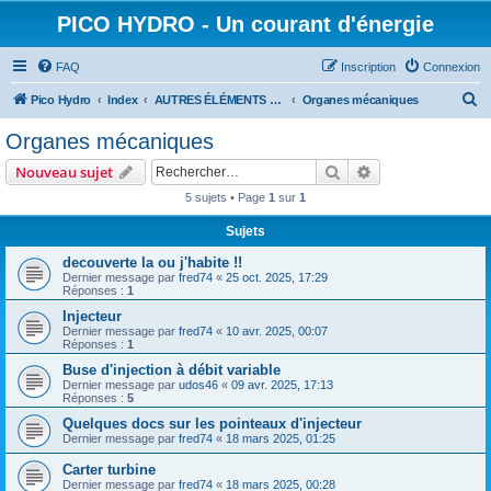
PICO HYDRO - Un courant d'énergie
FAQ
Inscription
Connexion
R
Pico Hydro
Index
AUTRES ÉLÉMENTS CONSTITUTIFS D'UNE PICO-TURBINE
Organes mécaniques
e
Organes mécaniques
c
Rechercher
Recherche avanc
Nouveau sujet
h
5 sujets • Page
1
sur
1
e
Sujets
r
c
decouverte la ou j'habite !!
Dernier message par
fred74
«
25 oct. 2025, 17:29
h
Réponses :
1
e
Injecteur
Dernier message par
fred74
«
10 avr. 2025, 00:07
r
Réponses :
1
Buse d'injection à débit variable
Dernier message par
udos46
«
09 avr. 2025, 17:13
Réponses :
5
Quelques docs sur les pointeaux d'injecteur
Dernier message par
fred74
«
18 mars 2025, 01:25
Carter turbine
Dernier message par
fred74
«
18 mars 2025, 00:28