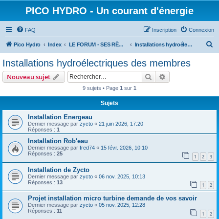
PICO HYDRO - Un courant d'énergie
FAQ
Inscription
Connexion
R
Pico Hydro
Index
LE FORUM - SES RÈGLES ET SES MEMBRES
Installations hydroélectriques des membres
e
Installations hydroélectriques des membres
c
Rechercher
Recherche avanc
Nouveau sujet
h
9 sujets • Page
1
sur
1
e
Sujets
r
c
Installation Energeau
Dernier message par
zycto
«
21 juin 2026, 17:20
h
Réponses :
1
e
Installation Rob'eau
Dernier message par
fred74
«
15 févr. 2026, 10:10
r
Réponses :
25
1
2
3
Installation de Zycto
Dernier message par
zycto
«
06 nov. 2025, 10:13
Réponses :
13
1
2
Projet installation micro turbine demande de vos savoir
Dernier message par
zycto
«
05 nov. 2025, 12:28
Réponses :
11
1
2