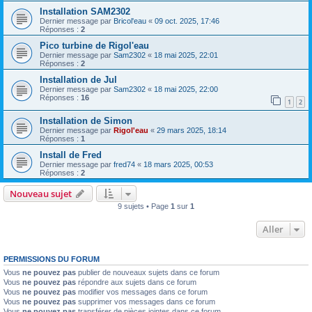
Installation SAM2302
Dernier message par
Bricol'eau
«
09 oct. 2025, 17:46
Réponses :
2
Pico turbine de Rigol'eau
Dernier message par
Sam2302
«
18 mai 2025, 22:01
Réponses :
2
Installation de Jul
Dernier message par
Sam2302
«
18 mai 2025, 22:00
Réponses :
16
1
2
Installation de Simon
Dernier message par
Rigol'eau
«
29 mars 2025, 18:14
Réponses :
1
Install de Fred
Dernier message par
fred74
«
18 mars 2025, 00:53
Réponses :
2
Nouveau sujet
9 sujets • Page
1
sur
1
Aller
PERMISSIONS DU FORUM
Vous
ne pouvez pas
publier de nouveaux sujets dans ce forum
Vous
ne pouvez pas
répondre aux sujets dans ce forum
Vous
ne pouvez pas
modifier vos messages dans ce forum
Vous
ne pouvez pas
supprimer vos messages dans ce forum
Vous
ne pouvez pas
transférer de pièces jointes dans ce forum