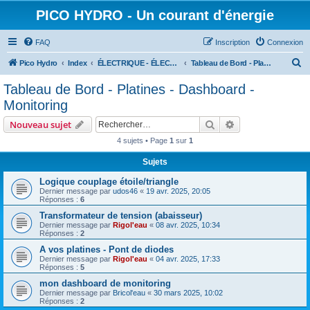
PICO HYDRO - Un courant d'énergie
FAQ
Inscription
Connexion
R
Pico Hydro
Index
ÉLECTRIQUE - ÉLECTROTECHNIQUE - ÉLECTRONIQUE
Tableau de Bord - Platines - Dashboard - Monitoring
e
Tableau de Bord - Platines - Dashboard -
c
Monitoring
h
Rechercher
Recherche avanc
Nouveau sujet
e
4 sujets • Page
1
sur
1
r
Sujets
c
h
Logique couplage étoile/triangle
Dernier message par
udos46
«
19 avr. 2025, 20:05
e
Réponses :
6
r
Transformateur de tension (abaisseur)
Dernier message par
Rigol'eau
«
08 avr. 2025, 10:34
Réponses :
2
A vos platines - Pont de diodes
Dernier message par
Rigol'eau
«
04 avr. 2025, 17:33
Réponses :
5
mon dashboard de monitoring
Dernier message par
Bricol'eau
«
30 mars 2025, 10:02
Réponses :
2