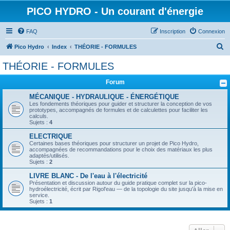
PICO HYDRO - Un courant d'énergie
FAQ
Inscription
Connexion
R
Pico Hydro
Index
THÉORIE - FORMULES
e
THÉORIE - FORMULES
c
Forum
h
e
MÉCANIQUE - HYDRAULIQUE - ÉNERGÉTIQUE
Les fondements théoriques pour guider et structurer la conception de vos
r
prototypes, accompagnés de formules et de calculettes pour faciliter les
calculs.
c
Sujets :
4
h
ELECTRIQUE
Certaines bases théoriques pour structurer un projet de Pico Hydro,
e
accompagnées de recommandations pour le choix des matériaux les plus
adaptés/utilisés.
r
Sujets :
2
LIVRE BLANC - De l'eau à l'électricité
Présentation et discussion autour du guide pratique complet sur la pico-
hydroélectricité, écrit par Rigol'eau — de la topologie du site jusqu'à la mise en
service.
Sujets :
1