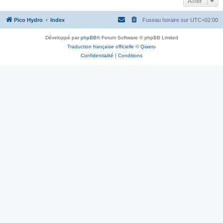
Aller
Pico Hydro
Index
Fuseau horaire sur
UTC+02:00
Développé par
phpBB
® Forum Software © phpBB Limited
Traduction française officielle
©
Qiaeru
Confidentialité
|
Conditions