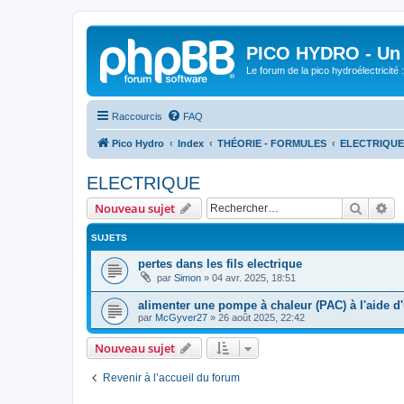
PICO HYDRO - Un 
Le forum de la pico hydroélectricité
Raccourcis
FAQ
Pico Hydro
Index
THÉORIE - FORMULES
ELECTRIQUE
ELECTRIQUE
Recher
Re
Nouveau sujet
SUJETS
pertes dans les fils electrique
par
Simon
»
04 avr. 2025, 18:51
alimenter une pompe à chaleur (PAC) à l'aide d'
par
McGyver27
»
26 août 2025, 22:42
Nouveau sujet
Revenir à l’accueil du forum