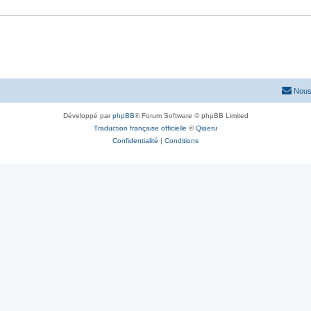
e
s
s
e
s
Nous
Développé par
phpBB
® Forum Software © phpBB Limited
Traduction française officielle
©
Qiaeru
Confidentialité
|
Conditions