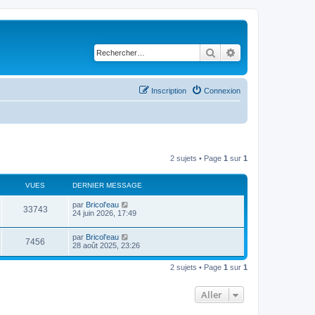
Rechercher
Recherche avancé
Inscription
Connexion
2 sujets • Page
1
sur
1
VUES
DERNIER MESSAGE
D
par
Bricol'eau
V
33743
e
24 juin 2026, 17:49
r
u
n
D
par
Bricol'eau
i
V
7456
e
e
28 août 2025, 23:26
e
r
r
u
n
s
m
2 sujets • Page
1
sur
1
i
e
e
e
s
r
s
Aller
s
m
a
e
g
s
e