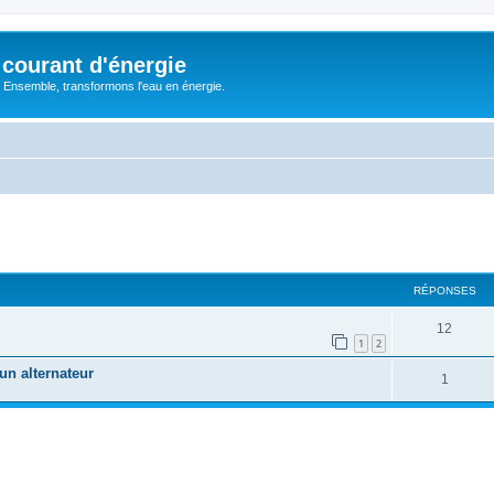
courant d'énergie
 : Ensemble, transformons l'eau en énergie.
cher
cherche avancée
RÉPONSES
R
12
1
2
é
un alternateur
R
1
p
é
o
p
n
o
s
n