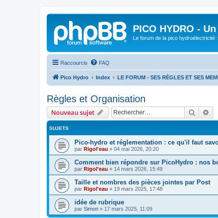
PICO HYDRO - Un 
Le forum de la pico hydroélectricité
Raccourcis
FAQ
Pico Hydro
Index
LE FORUM - SES RÈGLES ET SES ME
Règles et Organisation
Recher
Re
Nouveau sujet
SUJETS
Pico-hydro et réglementation : ce qu'il faut savo
par
Rigol'eau
»
04 mai 2026, 20:20
Comment bien répondre sur PicoHydro : nos b
par
Rigol'eau
»
14 mars 2026, 15:49
Taille et nombres des pièces jointes par Post
par
Rigol'eau
»
19 mars 2025, 17:48
idée de rubrique
par
Simon
»
17 mars 2025, 11:09