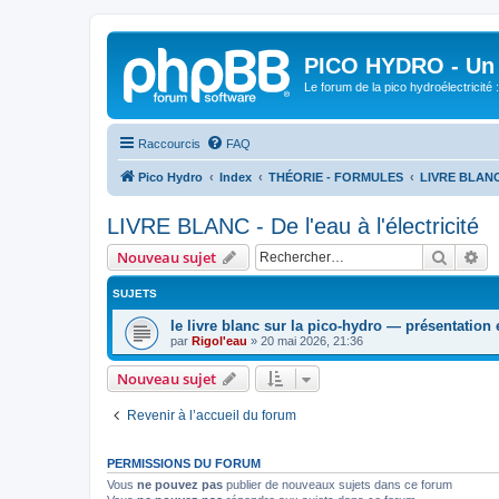
PICO HYDRO - Un 
Le forum de la pico hydroélectricité
Raccourcis
FAQ
Pico Hydro
Index
THÉORIE - FORMULES
LIVRE BLANC -
LIVRE BLANC - De l'eau à l'électricité
Recher
Re
Nouveau sujet
SUJETS
le livre blanc sur la pico-hydro — présentation
par
Rigol'eau
»
20 mai 2026, 21:36
Nouveau sujet
Revenir à l’accueil du forum
PERMISSIONS DU FORUM
Vous
ne pouvez pas
publier de nouveaux sujets dans ce forum