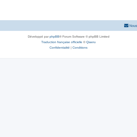
e
s
Nous
Développé par
phpBB
® Forum Software © phpBB Limited
Traduction française officielle
©
Qiaeru
Confidentialité
|
Conditions