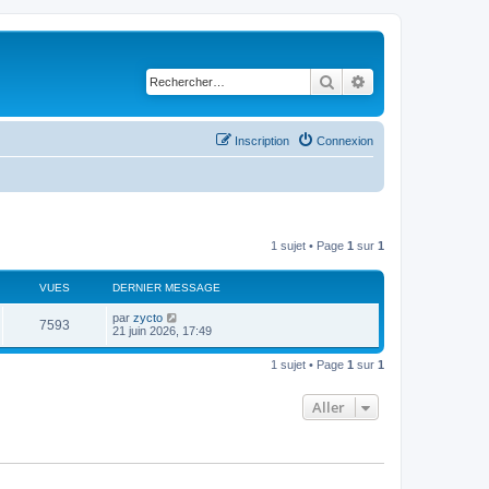
Rechercher
Recherche avancé
Inscription
Connexion
1 sujet • Page
1
sur
1
VUES
DERNIER MESSAGE
D
par
zycto
V
7593
e
21 juin 2026, 17:49
r
u
n
1 sujet • Page
1
sur
1
i
e
e
r
Aller
s
m
e
s
s
a
g
e