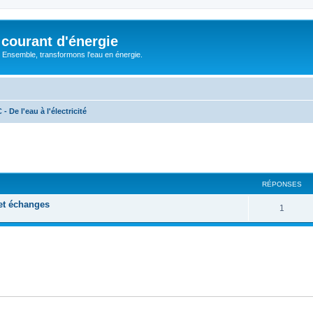
courant d'énergie
 : Ensemble, transformons l'eau en énergie.
 De l'eau à l'électricité
cher
cherche avancée
RÉPONSES
 et échanges
R
1
é
p
o
n
s