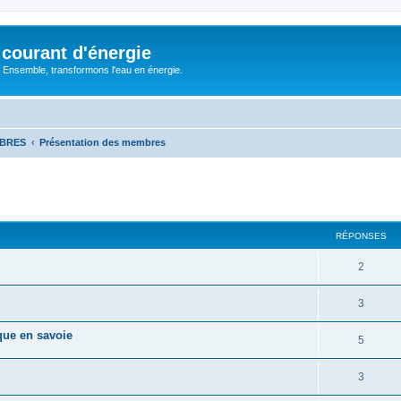
courant d'énergie
 : Ensemble, transformons l'eau en énergie.
MBRES
Présentation des membres
cher
cherche avancée
RÉPONSES
R
2
é
R
3
p
é
que en savoie
o
R
5
p
n
é
o
R
3
s
p
n
é