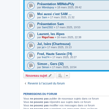
Présentation MBNduPUy
par
Mbndupuy
»
18 mars 2025, 09:42
Moi aussi c'est SAM ...
par
Sam
»
17 mars 2025, 21:32
Présentation Sam
par
Sam2302
»
17 mars 2025, 19:53
Laurent, les Alpes
par
Rigol'eau
»
16 mars 2025, 22:38
Jul, Isère (Chartreuse)
par
jul
»
17 mars 2025, 15:13
Fred, Haute Savoie (74)
par
fred74
»
17 mars 2025, 20:27
Simon , Gers (32)
par
Simon
»
17 mars 2025, 10:54
Nouveau sujet
Revenir à l’accueil du forum
PERMISSIONS DU FORUM
Vous
ne pouvez pas
publier de nouveaux sujets dans ce forum
Vous
ne pouvez pas
répondre aux sujets dans ce forum
Vous
ne pouvez pas
modifier vos messages dans ce forum
Vous
ne pouvez pas
supprimer vos messages dans ce forum