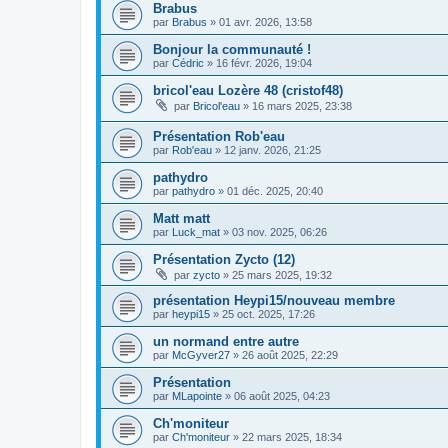
Brabus
par
Brabus
»
01 avr. 2026, 13:58
Bonjour la communauté !
par
Cédric
»
16 févr. 2026, 19:04
bricol'eau Lozère 48 (cristof48)
par
Bricol'eau
»
16 mars 2025, 23:38
Présentation Rob'eau
par
Rob'eau
»
12 janv. 2026, 21:25
pathydro
par
pathydro
»
01 déc. 2025, 20:40
Matt matt
par
Luck_mat
»
03 nov. 2025, 06:26
Présentation Zycto (12)
par
zycto
»
25 mars 2025, 19:32
présentation Heypi15/nouveau membre
par
heypi15
»
25 oct. 2025, 17:26
un normand entre autre
par
McGyver27
»
26 août 2025, 22:29
Présentation
par
MLapointe
»
06 août 2025, 04:23
Ch'moniteur
par
Ch'moniteur
»
22 mars 2025, 18:34