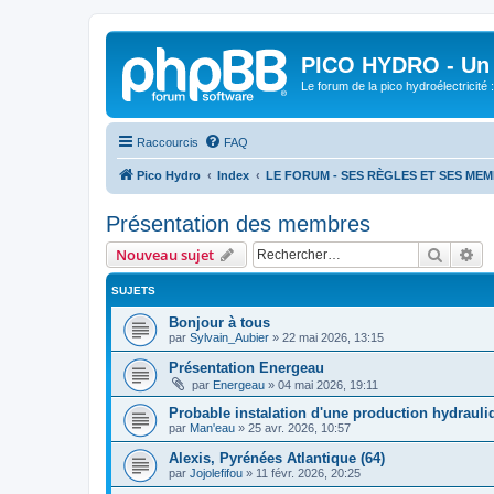
PICO HYDRO - Un 
Le forum de la pico hydroélectricité
Raccourcis
FAQ
Pico Hydro
Index
LE FORUM - SES RÈGLES ET SES ME
Présentation des membres
Recher
Re
Nouveau sujet
SUJETS
Bonjour à tous
par
Sylvain_Aubier
»
22 mai 2026, 13:15
Présentation Energeau
par
Energeau
»
04 mai 2026, 19:11
Probable instalation d'une production hydrauli
par
Man'eau
»
25 avr. 2026, 10:57
Alexis, Pyrénées Atlantique (64)
par
Jojolefifou
»
11 févr. 2026, 20:25