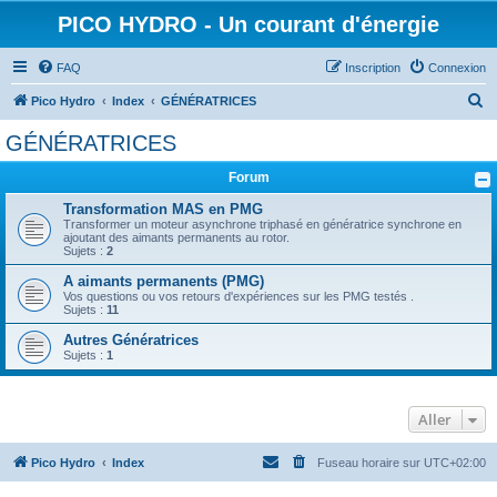
PICO HYDRO - Un courant d'énergie
FAQ
Inscription
Connexion
R
Pico Hydro
Index
GÉNÉRATRICES
e
GÉNÉRATRICES
c
Forum
h
e
Transformation MAS en PMG
Transformer un moteur asynchrone triphasé en génératrice synchrone en
r
ajoutant des aimants permanents au rotor.
Sujets :
2
c
A aimants permanents (PMG)
h
Vos questions ou vos retours d'expériences sur les PMG testés .
Sujets :
11
e
Autres Génératrices
r
Sujets :
1
Aller
Pico Hydro
Index
Fuseau horaire sur
UTC+02:00