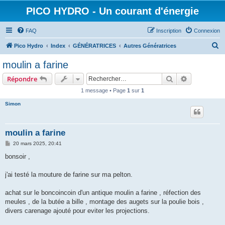
PICO HYDRO - Un courant d'énergie
FAQ
Inscription
Connexion
R
Pico Hydro
Index
GÉNÉRATRICES
Autres Génératrices
e
moulin a farine
c
Rechercher
Recherche 
Répondre
h
1 message • Page
1
sur
1
e
Simon
r
c
h
moulin a farine
e
M
20 mars 2025, 20:41
e
r
s
bonsoir ,
s
a
g
j'ai testé la mouture de farine sur ma pelton.
e
achat sur le boncoincoin d'un antique moulin a farine , réfection des
meules , de la butée a bille , montage des augets sur la poulie bois ,
divers carenage ajouté pour eviter les projections.