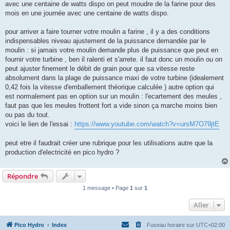
avec une centaine de watts dispo on peut moudre de la farine pour des
mois en une journée avec une centaine de watts dispo.
pour arriver a faire tourner votre moulin a farine , il y a des conditions
indispensables niveau ajustement de la puissance demandée par le
moulin : si jamais votre moulin demande plus de puissance que peut en
fournir votre turbine , ben il ralenti et s'arrete. il faut donc un moulin ou on
peut ajuster finement le débit de grain pour que sa vitesse reste
absolument dans la plage de puissance maxi de votre turbine (idealement
0,42 fois la vitesse d'emballement théorique calculée ) autre option qui
est normalement pas en option sur un moulin : l'ecartement des meules ,
faut pas que les meules frottent fort a vide sinon ça marche moins bien
ou pas du tout.
voici le lien de l'essai :
https://www.youtube.com/watch?v=ursM7O79jtE
peut etre il faudrait créer une rubrique pour les utilisations autre que la
production d'electricité en pico hydro ?
Répondre
1 message • Page
1
sur
1
Aller
Pico Hydro
Index
Fuseau horaire sur
UTC+02:00