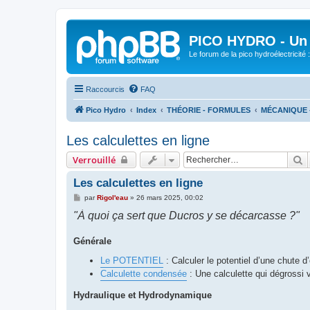
PICO HYDRO - Un 
Le forum de la pico hydroélectricité
Raccourcis
FAQ
Pico Hydro
Index
THÉORIE - FORMULES
MÉCANIQUE 
Les calculettes en ligne
R
Verrouillé
Les calculettes en ligne
M
par
Rigol'eau
»
26 mars 2025, 00:02
e
"À quoi ça sert que Ducros y se décarcasse ?"
s
s
a
g
Générale
e
Le POTENTIEL
: Calculer le potentiel d’une chute d
Calculette condensée
: Une calculette qui dégrossi v
Hydraulique et Hydrodynamique