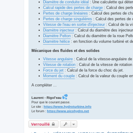
Diamètre de conduite idéal
: Une calculette qui déte
Calcul rapide des pertes de charge
: Calcul des pert
Pertes de charge linéaires
: Calcul des pertes de cha
Pertes de charge singulières
: Calcul des pertes de 
Vitesse de l'eau en sortie d'injecteur
: Calcul de la vi
Diamètre injecteur
: Calcul du diamètre des injecteur
Diamètre Pelton
: Calcul du diamètre de la roue Pelt
Diamètre hélice
: en fonction du volume turbiné et d
Mécanique des fluides et des solides
Vitesse angulaire
: Calcul de la vitesse-angulaire de 
Vitesse de rotation
: Calcul de la vitesse de rotation
Force du jet
: Calcul de la force du choc du jet.
Moment du couple
: Calcul de la valeur du couple en 
A compléter ...
Laurent - Rigol'eau
Pour que le courant passe.
Le site :
https://www.hydroturbine.info
Le forum :
https://www.picohydro.net
Verrouillé