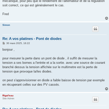
mécanique, pour peu que le rendement de l'alternateur et de la régulation
soit correct, ce qui est généralement le cas.
Fred
Simon
Re: A vos platines - Pont de diodes
M
30 mars 2025, 16:22
e
s
bonjour ,
s
a
g
pour mesurer la perte dans un pont de diode , il suffit de mesurer la
e
tension a ses bornes a l'entrée et a la sortie. avec une source de courant
branché dessus la tension affichée sur le multimetre est la perte de
tension que provoque la/les diodes.
on peut s'approvisionner en diode a faible baisse de tension par exemple
en récuperant celles sur des PV cassés.
Rigol'eau
Site Admin