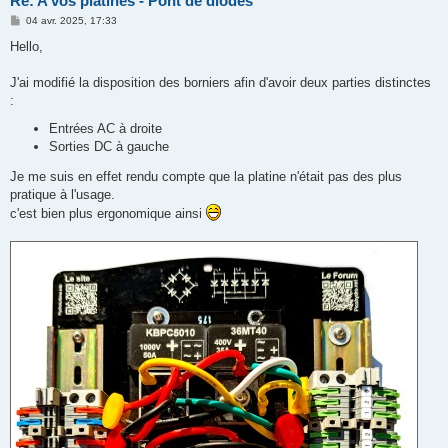
Re: A vos platines - Pont de diodes
M
04 avr. 2025, 17:33
e
s
Hello,
s
a
g
J'ai modifié la disposition des borniers afin d'avoir deux parties distinctes
e
:
Entrées AC à droite
Sorties DC à gauche
Je me suis en effet rendu compte que la platine n'était pas des plus
pratique à l'usage.
c'est bien plus ergonomique ainsi