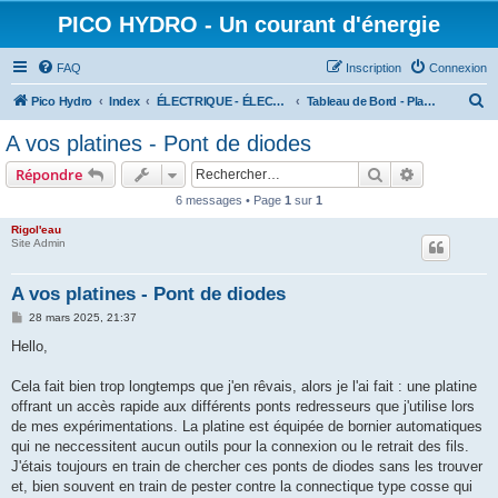
PICO HYDRO - Un courant d'énergie
FAQ
Inscription
Connexion
R
Pico Hydro
Index
ÉLECTRIQUE - ÉLECTROTECHNIQUE - ÉLECTRONIQUE
Tableau de Bord - Platines - Dashboard - Monitoring
e
A vos platines - Pont de diodes
c
Rechercher
Recherche 
Répondre
h
6 messages • Page
1
sur
1
e
Rigol'eau
r
Site Admin
c
h
A vos platines - Pont de diodes
e
M
28 mars 2025, 21:37
e
r
s
Hello,
s
a
g
Cela fait bien trop longtemps que j'en rêvais, alors je l'ai fait : une platine
e
offrant un accès rapide aux différents ponts redresseurs que j'utilise lors
de mes expérimentations. La platine est équipée de bornier automatiques
qui ne neccessitent aucun outils pour la connexion ou le retrait des fils.
J'étais toujours en train de chercher ces ponts de diodes sans les trouver
et, bien souvent en train de pester contre la connectique type cosse qui