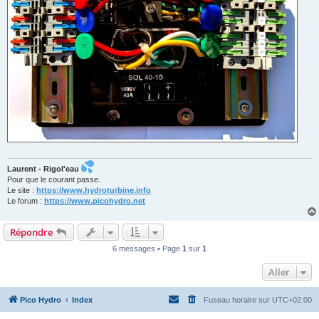
Laurent - Rigol'eau
Pour que le courant passe.
Le site :
https://www.hydroturbine.info
Le forum :
https://www.picohydro.net
Répondre
6 messages • Page
1
sur
1
Aller
Pico Hydro
Index
Fuseau horaire sur
UTC+02:00