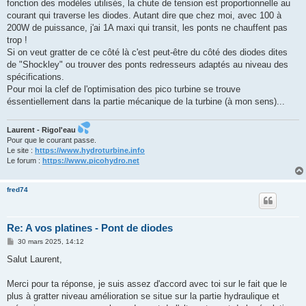
fonction des modèles utilisés, la chute de tension est proportionnelle au
courant qui traverse les diodes. Autant dire que chez moi, avec 100 à
200W de puissance, j'ai 1A maxi qui transit, les ponts ne chauffent pas
trop !
Si on veut gratter de ce côté là c'est peut-être du côté des diodes dites
de "Shockley" ou trouver des ponts redresseurs adaptés au niveau des
spécifications.
Pour moi la clef de l'optimisation des pico turbine se trouve
éssentiellement dans la partie mécanique de la turbine (à mon sens)...
Laurent - Rigol'eau
Pour que le courant passe.
Le site :
https://www.hydroturbine.info
Le forum :
https://www.picohydro.net
fred74
Re: A vos platines - Pont de diodes
M
30 mars 2025, 14:12
e
s
Salut Laurent,
s
a
g
Merci pour ta réponse, je suis assez d'accord avec toi sur le fait que le
e
plus à gratter niveau amélioration se situe sur la partie hydraulique et