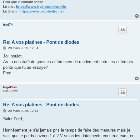
Pour que le courant passe.
Le site :
https://www.hydroturbine.info
Le forum :
https://www.picohydro.net
fred74
Re: A vos platines - Pont de diodes
M
29 mars 2025, 12:04
e
s
Joli boulot,
s
As tu constaté de grosses différences de rendement entre les différents
a
g
ponts que tu as essayé?
e
Fred
Rigol'eau
Site Admin
Re: A vos platines - Pont de diodes
M
29 mars 2025, 12:41
e
s
Salut Fred,
s
a
g
Honnêtement je n'ai jamais pris le temps de faire des mesures mais je
e
sais que je perds environ 1 à 2 V selon les datasheets constructeurs, en