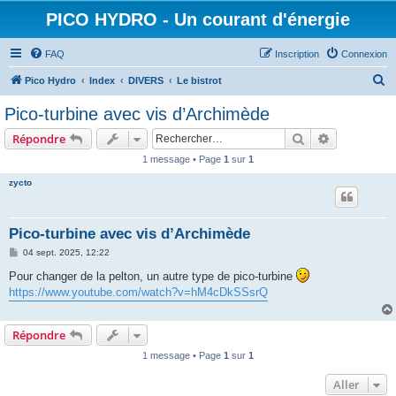
PICO HYDRO - Un courant d'énergie
FAQ
Inscription
Connexion
R
Pico Hydro
Index
DIVERS
Le bistrot
e
Pico-turbine avec vis d’Archimède
c
Rechercher
Recherche 
Répondre
h
1 message • Page
1
sur
1
e
zycto
r
c
h
Pico-turbine avec vis d’Archimède
e
M
04 sept. 2025, 12:22
e
r
s
Pour changer de la pelton, un autre type de pico-turbine
s
https://www.youtube.com/watch?v=hM4cDkSSsrQ
a
g
e
Répondre
1 message • Page
1
sur
1
Aller