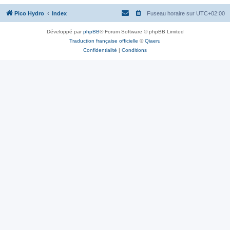
Pico Hydro
Index
Fuseau horaire sur
UTC+02:00
Développé par
phpBB
® Forum Software © phpBB Limited
Traduction française officielle
©
Qiaeru
Confidentialité
|
Conditions