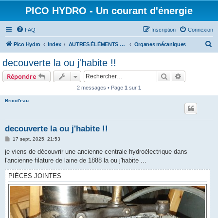
PICO HYDRO - Un courant d'énergie
FAQ
Inscription
Connexion
R
Pico Hydro
Index
AUTRES ÉLÉMENTS CONSTITUTIFS D'UNE PICO-TURBINE
Organes mécaniques
e
decouverte la ou j'habite !!
c
Rechercher
Recherche 
Répondre
h
2 messages • Page
1
sur
1
e
Bricol'eau
r
c
h
decouverte la ou j'habite !!
e
M
17 sept. 2025, 21:53
e
r
s
je viens de découvrir une ancienne centrale hydroélectrique dans
s
l'ancienne filature de laine de 1888 la ou j'habite ...
a
g
e
PIÈCES JOINTES