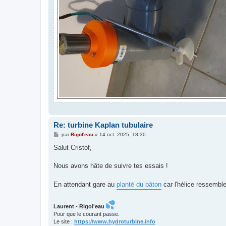
Re: turbine Kaplan tubulaire
M
par
Rigol'eau
»
14 oct. 2025, 18:30
e
s
Salut Cristof,
s
a
g
Nous avons hâte de suivre tes essais !
e
En attendant gare au
planté du bâton
car l'hélice ressemble
Laurent - Rigol'eau
Pour que le courant passe.
Le site :
https://www.hydroturbine.info