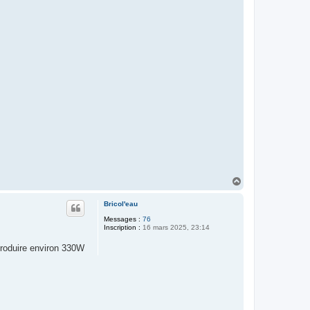
H
a
u
Bricol'eau
t
Messages :
76
Inscription :
16 mars 2025, 23:14
 produire environ 330W