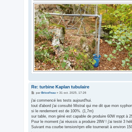
Re: turbine Kaplan tubulaire
M
par
Bricol'eau
»
31 oct. 2025, 17:26
e
s
j'ai commencé les tests aujourd'hui.
s
tout d'abord j'ai consulté Mistral qui me dit que mon syphon
a
g
si le rendement est de 100%. (1,7m)
e
sur table, mon géné est capable de produire 60W mppt à 25
Pour le moment j'ai réussis a produire 28W ! j'ai testé 3 hé
Suivant ma courbe tension/rpm elle tournerait à environ 15