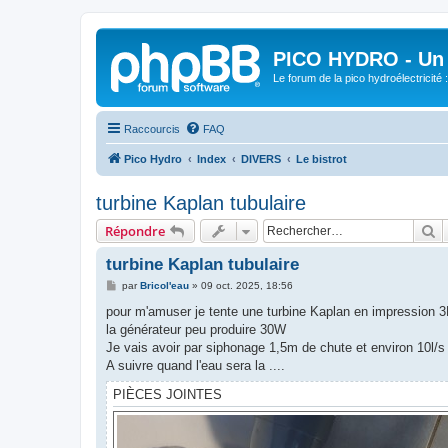
PICO HYDRO - Un 
Le forum de la pico hydroélectricité
Raccourcis
FAQ
Pico Hydro
Index
DIVERS
Le bistrot
turbine Kaplan tubulaire
R
Répondre
turbine Kaplan tubulaire
M
par
Bricol'eau
»
09 oct. 2025, 18:56
e
s
pour m'amuser je tente une turbine Kaplan en impression 3
s
la générateur peu produire 30W
a
g
Je vais avoir par siphonage 1,5m de chute et environ 10l/s
e
A suivre quand l'eau sera la ....
PIÈCES JOINTES