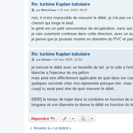
Re: turbine Kaplan tubulaire
M
par
Bricol'eau
»
01 nov. 2025, 09:47
e
s
non, il m'est impossible de mesurer le débit, je n'ai pas ce 
s
chemin qui longe le béal.
a
g
le géné est un petit servomoteur de récupération, sans au
e
je vais surement continuer dans cette direction, avec un a
je pense que je pourrais monter en diamètre du PVC et pa
Re: turbine Kaplan tubulaire
M
par
Simon
»
01 nov. 2025, 22:33
e
s
je mesure le débit avec un bouteille de lait. je la vide a l
s
blanche a l'injecteur de ma pelton.
a
g
mais peut etre difficilement applicable tel quel dans ton 
e
quelques seconde chez moi represente presque rien. mais s
coup) tu aurai peut etre de quoi mesurer le débit...
(NDR) le temps de trajet dans la conduitre en fonction de s
longueur et son diametre te donne le débit en fonction du te
Répondre
Revenir à « Le bistrot »