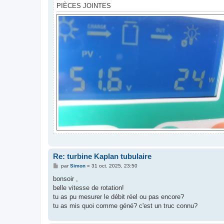
PIÈCES JOINTES
Re: turbine Kaplan tubulaire
M
par
Simon
»
31 oct. 2025, 23:50
e
s
bonsoir ,
s
belle vitesse de rotation!
a
g
tu as pu mesurer le débit réel ou pas encore?
e
tu as mis quoi comme géné? c'est un truc connu?