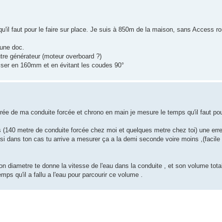
qu'il faut pour le faire sur place. Je suis à 850m de la maison, sans Access rout
cune doc.
utre générateur (moteur overboard ?)
sser en 160mm et en évitant les coudes 90°
'entrée de ma conduite forcée et chrono en main je mesure le temps qu'il faut po
cas (140 metre de conduite forcée chez moi et quelques metre chez toi) une er
i dans ton cas tu arrive a mesurer ça a la demi seconde voire moins ,(facile
on diametre te donne la vitesse de l'eau dans la conduite , et son volume tot
mps qu'il a fallu a l'eau pour parcourir ce volume .