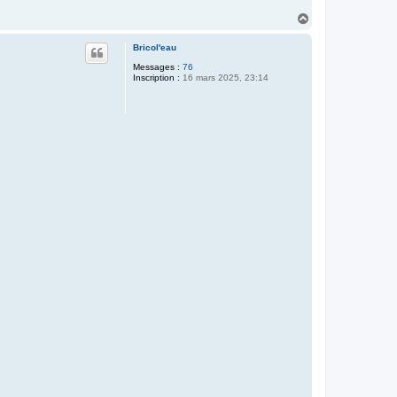
H
a
u
Bricol'eau
t
Messages :
76
Inscription :
16 mars 2025, 23:14