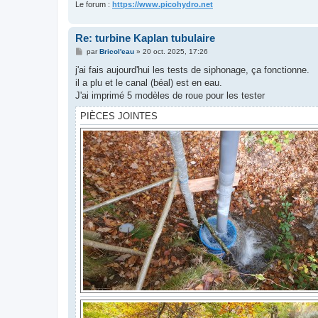
Le forum :
https://www.picohydro.net
Re: turbine Kaplan tubulaire
M
par
Bricol'eau
»
20 oct. 2025, 17:26
e
s
j'ai fais aujourd'hui les tests de siphonage, ça fonctionne.
s
il a plu et le canal (béal) est en eau.
a
g
J'ai imprimé 5 modèles de roue pour les tester
e
PIÈCES JOINTES