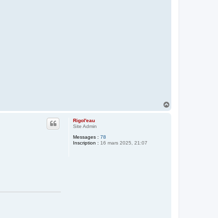
H
a
u
Rigol'eau
t
Site Admin
Messages :
78
Inscription :
16 mars 2025, 21:07