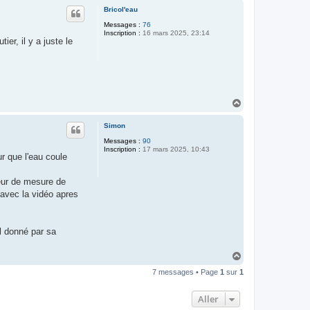
u
Bricol'eau
t
Messages :
76
Inscription :
16 mars 2025, 23:14
ier, il y a juste le
H
a
u
Simon
t
Messages :
90
Inscription :
17 mars 2025, 10:43
ur que l'eau coule
reur de mesure de
 avec la vidéo apres
al donné par sa
H
a
7 messages • Page
1
sur
1
u
t
Aller