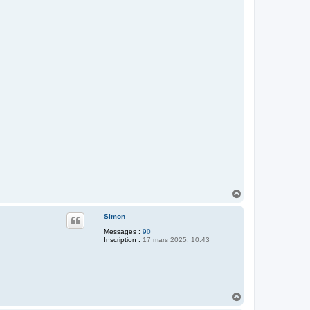
H
a
u
Simon
t
Messages :
90
Inscription :
17 mars 2025, 10:43
H
a