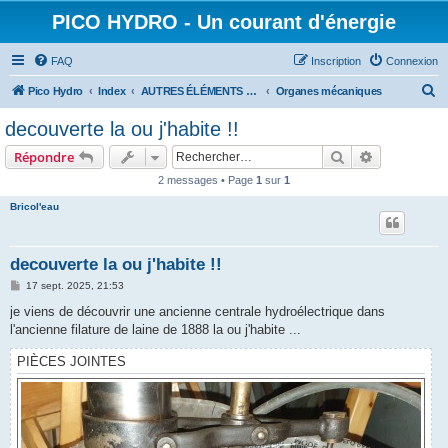
PICO HYDRO - Un courant d'énergie
FAQ
Inscription
Connexion
R
Pico Hydro
Index
AUTRES ÉLÉMENTS CONSTITUTIFS D'UNE PICO-TURBINE
Organes mécaniques
e
decouverte la ou j'habite !!
c
Rechercher
Recherche 
Répondre
h
2 messages • Page
1
sur
1
e
Bricol'eau
r
c
h
decouverte la ou j'habite !!
e
M
17 sept. 2025, 21:53
e
r
s
je viens de découvrir une ancienne centrale hydroélectrique dans
s
l'ancienne filature de laine de 1888 la ou j'habite ...
a
g
e
PIÈCES JOINTES