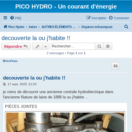
PICO HYDRO - Un courant d'énergie
FAQ
Inscription
Connexion
R
Pico Hydro
Index
AUTRES ÉLÉMENTS CONSTITUTIFS D'UNE PICO-TURBINE
Organes mécaniques
e
decouverte la ou j'habite !!
c
Rechercher
Recherche 
Répondre
h
2 messages • Page
1
sur
1
e
Bricol'eau
r
c
h
decouverte la ou j'habite !!
e
M
17 sept. 2025, 21:53
e
r
s
je viens de découvrir une ancienne centrale hydroélectrique dans
s
l'ancienne filature de laine de 1888 la ou j'habite ...
a
g
e
PIÈCES JOINTES