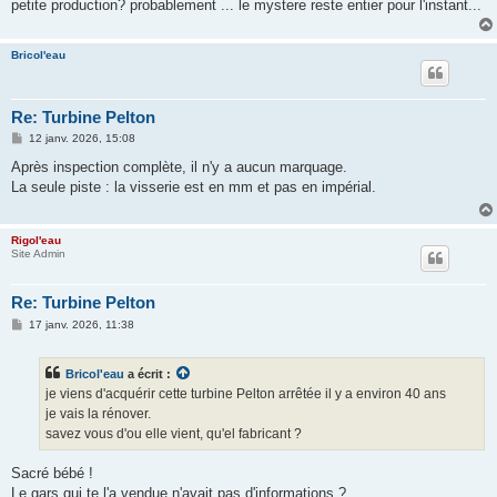
petite production? probablement ... le mystere reste entier pour l'instant...
Bricol'eau
Re: Turbine Pelton
M
12 janv. 2026, 15:08
e
s
Après inspection complète, il n'y a aucun marquage.
s
La seule piste : la visserie est en mm et pas en impérial.
a
g
e
Rigol'eau
Site Admin
Re: Turbine Pelton
M
17 janv. 2026, 11:38
e
s
s
Bricol'eau
a écrit :
a
g
je viens d'acquérir cette turbine Pelton arrêtée il y a environ 40 ans
e
je vais la rénover.
savez vous d'ou elle vient, qu'el fabricant ?
Sacré bébé !
Le gars qui te l'a vendue n'avait pas d'informations ?