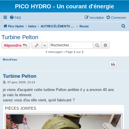
PICO HYDRO - Un courant d'énergie
FAQ
Inscription
Connexion
R
Pico Hydro
Index
AUTRES ÉLÉMENTS CONSTITUTIFS D'UNE PICO-TURBINE
Roues
e
Turbine Pelton
c
Rechercher
Recherche 
Répondre
h
4 messages • Page
1
sur
1
e
Bricol'eau
r
c
h
Turbine Pelton
e
M
07 janv. 2026, 13:13
e
r
s
je viens d'acquérir cette turbine Pelton arrêtée il y a environ 40 ans
s
je vais la rénover.
a
g
savez vous d'ou elle vient, qu'el fabricant ?
e
PIÈCES JOINTES