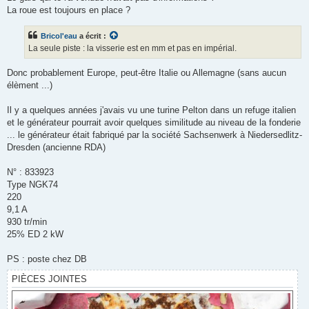
La roue est toujours en place ?
Bricol'eau
a écrit :
La seule piste : la visserie est en mm et pas en impérial.
Donc probablement Europe, peut-être Italie ou Allemagne (sans aucun
élèment ...)
Il y a quelques années j'avais vu une turine Pelton dans un refuge italien
et le générateur pourrait avoir quelques similitude au niveau de la fonderie
... le générateur était fabriqué par la société Sachsenwerk à Niedersedlitz-
Dresden (ancienne RDA)
N° : 833923
Type NGK74
220
9,1 A
930 tr/min
25% ED 2 kW
PS : poste chez DB
PIÈCES JOINTES