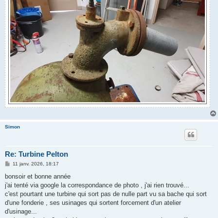
Simon
Re: Turbine Pelton
M
11 janv. 2026, 18:17
e
s
bonsoir et bonne année
s
j'ai tenté via google la correspondance de photo , j'ai rien trouvé...
a
g
c'est pourtant une turbine qui sort pas de nulle part vu sa bache qui sort
e
d'une fonderie , ses usinages qui sortent forcement d'un atelier
d'usinage...